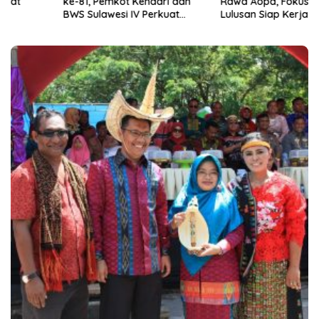
ke-81, Pemkot Kendari dan
Rawa Aopa, Fokus Siapkan
BWS Sulawesi IV Perkuat
Lulusan Siap Kerja dan
Sinergi Jaga Irigasi Amohalo
Wirausaha