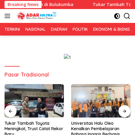
Langsung
sary 1 Tahun di Bulukumba
Breaking News
Tukar Tambah Toyota Menin
ke
konten
TERKINI
NASIONAL
DAERAH
POLITIK
EKONOMI & BISNIS
Pasar Tradisional
Tukar Tambah Toyota
Universitas Halu Oleo
Meningkat, Trust Catat Rekor
Kenalkan Pembelajaran
Baru
Bahasa Inggris Berbasis