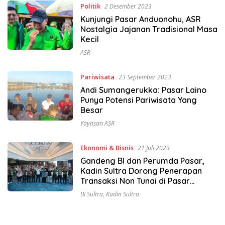
Politik
2 Desember 2023
Kunjungi Pasar Anduonohu, ASR
Nostalgia Jajanan Tradisional Masa
Kecil
ASR
Pariwisata
23 September 2023
Andi Sumangerukka: Pasar Laino
Punya Potensi Pariwisata Yang
Besar
Yayasan ASR
Ekonomi & Bisnis
21 Juli 2023
Gandeng BI dan Perumda Pasar,
Kadin Sultra Dorong Penerapan
Transaksi Non Tunai di Pasar
Tradsional
BI Sultra
,
Kadin Sultra