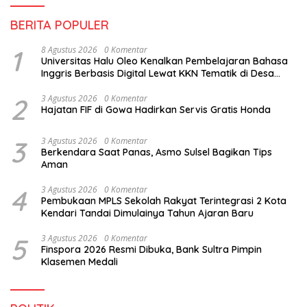
BERITA POPULER
1
8 Agustus 2026
0 Komentar
Universitas Halu Oleo Kenalkan Pembelajaran Bahasa
Inggris Berbasis Digital Lewat KKN Tematik di Desa
Alebo
2
3 Agustus 2026
0 Komentar
Hajatan FIF di Gowa Hadirkan Servis Gratis Honda
3
3 Agustus 2026
0 Komentar
Berkendara Saat Panas, Asmo Sulsel Bagikan Tips
Aman
4
3 Agustus 2026
0 Komentar
Pembukaan MPLS Sekolah Rakyat Terintegrasi 2 Kota
Kendari Tandai Dimulainya Tahun Ajaran Baru
5
3 Agustus 2026
0 Komentar
Finspora 2026 Resmi Dibuka, Bank Sultra Pimpin
Klasemen Medali