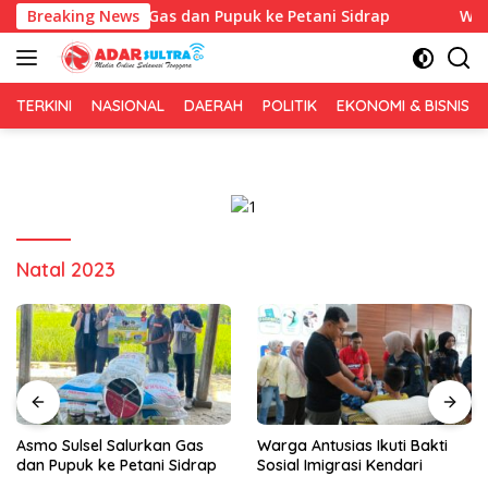
Langsung
lsel Salurkan Gas dan Pupuk ke Petani Sidrap
Breaking News
Warga Ant
ke
konten
TERKINI
NASIONAL
DAERAH
POLITIK
EKONOMI & BISNIS
Natal 2023
Warga Antusias Ikuti Bakti
AVOCE Celebes Rayakan
Sosial Imigrasi Kendari
Anniversary 1 Tahun di
Bulukumba