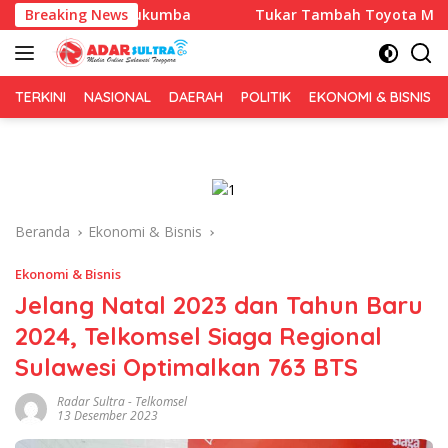
Langsung
 Bulukumba
Breaking News
Tukar Tambah Toyota Meningkat, Trust Ca
ke
konten
TERKINI
NASIONAL
DAERAH
POLITIK
EKONOMI & BISNIS
Beranda
Ekonomi & Bisnis
Ekonomi & Bisnis
Jelang Natal 2023 dan Tahun Baru
2024, Telkomsel Siaga Regional
Sulawesi Optimalkan 763 BTS
Radar Sultra
-
Telkomsel
13 Desember 2023