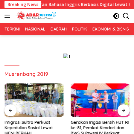
Langsung
n Pembelajaran Bahasa Inggris Berbasis Digital Lewat KKN Tema
Breaking News
ke
konten
TERKINI
NASIONAL
DAERAH
POLITIK
EKONOMI & BISNIS
Musrenbang 2019
Imigrasi Sultra Perkuat
Gerakan Irigasi Bersih HUT RI
Kepedulian Sosial Lewat
ke-81, Pemkot Kendari dan
IKENI BERKAH
BWS Sulawesi IV Perkuat