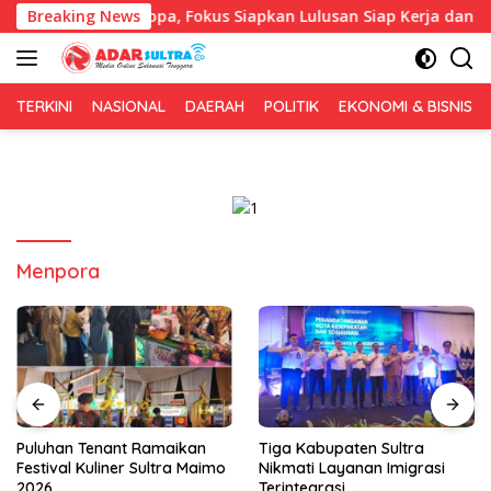
Langsung
eng IAI Rawa Aopa, Fokus Siapkan Lulusan Siap Kerja dan Wirau
Breaking News
ke
konten
TERKINI
NASIONAL
DAERAH
POLITIK
EKONOMI & BISNIS
Menpora
Puluhan Tenant Ramaikan
Tiga Kabupaten Sultra
Festival Kuliner Sultra Maimo
Nikmati Layanan Imigrasi
2026
Terintegrasi