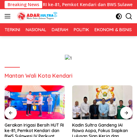
Langsung
si Bersih HUT RI ke-81, Pemkot Kendari dan BWS Sulawesi IV Perk
Breaking News
ke
konten
TERKINI
NASIONAL
DAERAH
POLITIK
EKONOMI & BISNIS
Mantan Wali Kota Kendari
Kadin Sultra Gandeng IAI
Puluhan Tenant Ramaikan
Rawa Aopa, Fokus Siapkan
Festival Kuliner Sultra Maimo
Lulusan Siap Kerja dan
2026