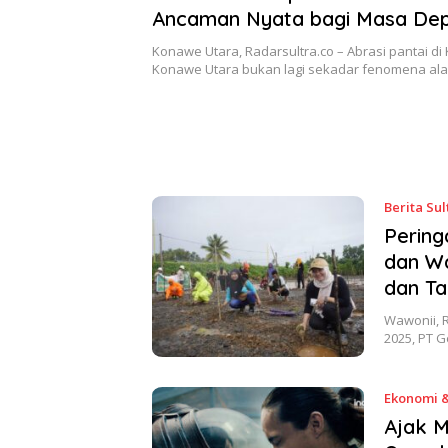
Ancaman Nyata bagi Masa De
Wilayah Pesisir
Konawe Utara, Radarsultra.co – Abrasi pantai d
Konawe Utara bukan lagi sekadar fenomena a
Berita Sul
Pering
dan Wa
dan T
Wawonii, 
2025, PT 
Ekonomi &
Ajak M