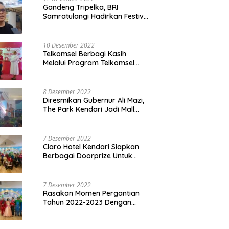
Gandeng Tripelka, BRI
Samratulangi Hadirkan Festival
Kuliner UMKM di HUT ke 127
10 Desember 2022
Telkomsel Berbagi Kasih
Melalui Program Telkomsel
Siaga 2022
8 Desember 2022
Diresmikan Gubernur Ali Mazi,
The Park Kendari Jadi Mall
Terbesar dan Terlengkap di
Sultra
7 Desember 2022
Claro Hotel Kendari Siapkan
Berbagai Doorprize Untuk
Pengunjung Di Event Malam
Pergantian Tahun 2022-2023
7 Desember 2022
Rasakan Momen Pergantian
Tahun 2022-2023 Dengan
Tema The Quest Of Mario Bros
Hanya di Claro Kendari