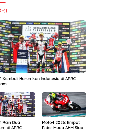
ORT
 Kembali Harumkan Indonesia di ARRC
iram
T Raih Dua
Moto4 2026: Empat
um di ARRC
Rider Muda AHM Siap