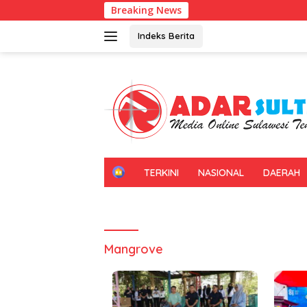
Langsung
Breaking News
Unive
ke
konten
Indeks Berita
H
TERKINI
NASIONAL
DAERAH
O
M
E
Mangrove