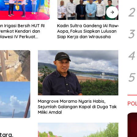
2
rigasi Bersih HUT RI
Kadin Sultra Gandeng IAI Rawa
Pulu
3
emkot Kendari dan
Aopa, Fokus Siapkan Lulusan
Festi
wesi IV Perkuat
Siap Kerja dan Wirausaha
2026
Jaga Irigasi Amohalo
4
5
Mangrove Moramo Nyaris Habis,
POL
Sejumlah Galangan Kapal di Duga Tak
Miliki Amdal
tara,