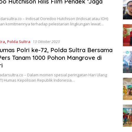
o Hutchison Rilis Film Pendek ‘Jaga
adarsultra.co – Indosat Ooredoo Hutchison (Indosat atau IOH)
n komitmennya terhadap pelestarian lingkungan lewat…
tra
,
Polda Sultra
13 Oktober 2023
mas Polri ke-72, Polda Sultra Bersama
Pers Tanam 1000 Pohon Mangrove di
i
adarsultra.co – Dalam momen spesial peringatan Hari Ulang
T) Humas Kepolisian Republik Indonesia…