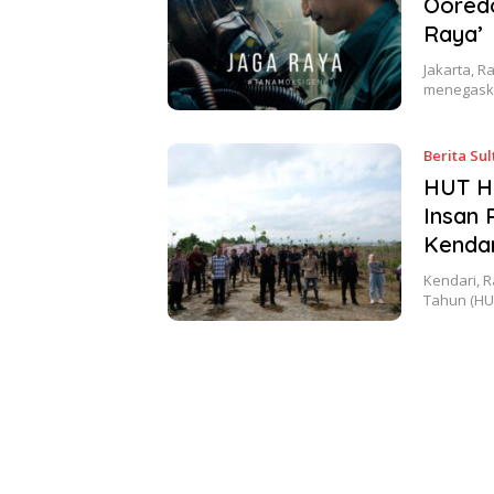
Ooredo
Raya’
Jakarta, R
menegaska
Berita Sul
HUT Hu
Insan 
Kendar
Kendari, R
Tahun (HU