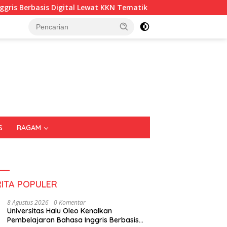
s Digital Lewat KKN Tematik di Desa Alebo
Imigrasi Sul
S
RAGAM
RITA POPULER
8 Agustus 2026
0 Komentar
Universitas Halu Oleo Kenalkan
Pembelajaran Bahasa Inggris Berbasis