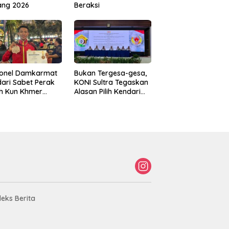
ang 2026
Beraksi
sonel Damkarmat
Bukan Tergesa-gesa,
ari Sabet Perak
KONI Sultra Tegaskan
th Kun Khmer
Alasan Pilih Kendari
ld Championship
sebagai Tuan Rumah
Porprov 2026
deks Berita