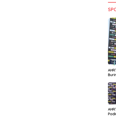
SP
AHRT
Bur
AHR
Podi