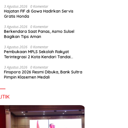
Digital Lewat KKN Tematik di Desa Alebo
3 Agustus 2026
0 Komentar
Hajatan FIF di Gowa Hadirkan Servis
Gratis Honda
han Tenant Ramaikan
Tiga Kabupaten Sultra Nikmati
H
3 Agustus 2026
0 Komentar
val Kuliner Sultra Maimo
Layanan Imigrasi Terintegrasi
B
Berkendara Saat Panas, Asmo Sulsel
Bagikan Tips Aman
3 Agustus 2026
0 Komentar
Pembukaan MPLS Sekolah Rakyat
Terintegrasi 2 Kota Kendari Tandai
Dimulainya Tahun Ajaran Baru
3 Agustus 2026
0 Komentar
Finspora 2026 Resmi Dibuka, Bank Sultra
Pimpin Klasemen Medali
ITIK