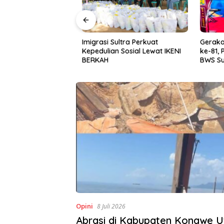
Halu Oleo Kenalkan
Imigrasi Sultra Perkuat
Gerakan I
n Bahasa Inggris
Kepedulian Sosial Lewat IKENI
ke-81, P
ital Lewat KKN
BERKAH
BWS Sula
Desa Alebo
Sinergi 
Opini
8 Juli 2026
Abrasi di Kabupaten Konawe U