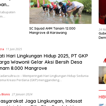
pan
i Kabupaten
lam…
SC Squad AHM Tanam 12.000
24 N
Mangrove di Karawang
Gube
Dem
tra
11 Juni 2025
ati Hari Lingkungan Hidup 2025, PT GKP
rga Wawonii Gelar Aksi Bersih Desa
anam 8.000 Mangrove
Radarsultra.co – Memperingati Hari Lingkungan Hidup Sedunia
Gema Kreasi Perdana (GKP) menggandeng…
 Bisnis
27 Januari 2024
HI
asyarakat Jaga Lingkungan, Indosat