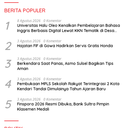
BERITA POPULER
1
8 Agustus 2026
0 Komentar
Universitas Halu Oleo Kenalkan Pembelajaran Bahasa
Inggris Berbasis Digital Lewat KKN Tematik di Desa
Alebo
2
3 Agustus 2026
0 Komentar
Hajatan FIF di Gowa Hadirkan Servis Gratis Honda
3
3 Agustus 2026
0 Komentar
Berkendara Saat Panas, Asmo Sulsel Bagikan Tips
Aman
4
3 Agustus 2026
0 Komentar
Pembukaan MPLS Sekolah Rakyat Terintegrasi 2 Kota
Kendari Tandai Dimulainya Tahun Ajaran Baru
5
3 Agustus 2026
0 Komentar
Finspora 2026 Resmi Dibuka, Bank Sultra Pimpin
Klasemen Medali