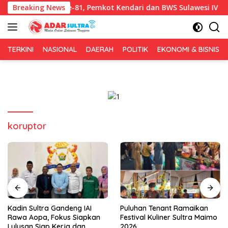
Langsung
rsih HUT RI ke-81, Pemkot Kendari dan BWS Sulawesi IV Perkuat 
Breaking News
ke
konten
TERKINI
NASIONAL
DAERAH
POLITIK
EKONOMI & BISNIS
koruptor
Kadin Sultra Gandeng IAI
Puluhan Tenant Ramaikan
Rawa Aopa, Fokus Siapkan
Festival Kuliner Sultra Maimo
Lulusan Siap Kerja dan
2026