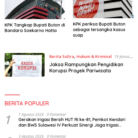
KPK periksa Bupati Buton
KPK Tangkap Bupati Buton di
sebagai tersangka kasus
Bandara Soekarno Hatta
suap
Berita Sultra
,
Hukum & Kriminal
19 Januari
2017
Jaksa Rampungkan Penyidikan
Korupsi Proyek Pariwisata
BERITA POPULER
1
7 Agustus 2026
0 Komentar
Gerakan Irigasi Bersih HUT RI ke-81, Pemkot Kendari
dan BWS Sulawesi IV Perkuat Sinergi Jaga Irigasi
Amohalo
3 Agustus 2026
0 Komentar