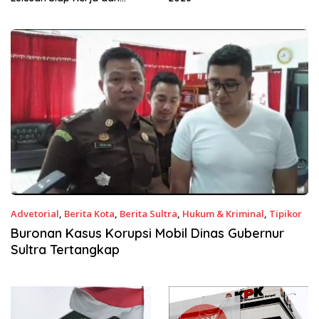
Wirausaha
Advetorial
,
Berita Kota
,
Berita Sultra
,
Hukum & Kriminal
,
Tipikor
18 November 2019
Buronan Kasus Korupsi Mobil Dinas Gubernur
Sultra Tertangkap