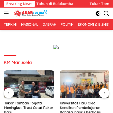
Langsung
Anniversary 1 Tahun di Bulukumba
Breaking News
Tukar Tambah Toyot
ke
konten
TERKINI
NASIONAL
DAERAH
POLITIK
EKONOMI & BISNIS
KM Manusela
Tukar Tambah Toyota
Universitas Halu Oleo
Meningkat, Trust Catat Rekor
Kenalkan Pembelajaran
Baru
Bahasa Inggris Berbasis