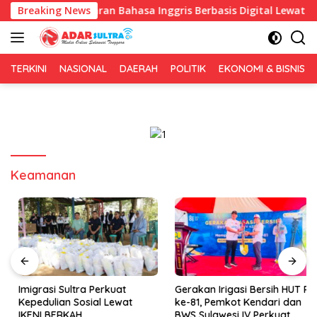
Langsung
 Pembelajaran Bahasa Inggris Berbasis Digital Lewat KKN Temat
Breaking News
ke
konten
TERKINI
NASIONAL
DAERAH
POLITIK
EKONOMI & BISNIS
Keamanan
Imigrasi Sultra Perkuat
Gerakan Irigasi Bersih HUT RI
Kepedulian Sosial Lewat
ke-81, Pemkot Kendari dan
IKENI BERKAH
BWS Sulawesi IV Perkuat