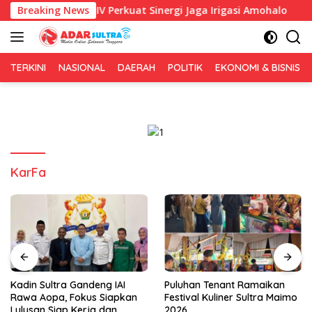
Langsung
BWS Sulawesi IV Perkuat Sinergi Jaga Irigasi Amohalo
Breaking News
Ka
ke
konten
TERKINI
NASIONAL
DAERAH
POLITIK
EKONOMI & BISNIS
KarFa
Kadin Sultra Gandeng IAI
Puluhan Tenant Ramaikan
Rawa Aopa, Fokus Siapkan
Festival Kuliner Sultra Maimo
Lulusan Siap Kerja dan
2026