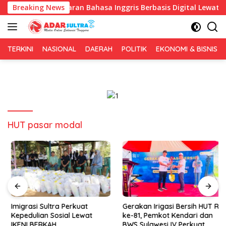
Langsung
an Pembelajaran Bahasa Inggris Berbasis Digital Lewat KKN Tem
Breaking News
ke
konten
TERKINI
NASIONAL
DAERAH
POLITIK
EKONOMI & BISNIS
HUT pasar modal
Imigrasi Sultra Perkuat
Gerakan Irigasi Bersih HUT RI
Kepedulian Sosial Lewat
ke-81, Pemkot Kendari dan
IKENI BERKAH
BWS Sulawesi IV Perkuat