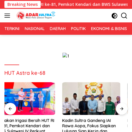
Langsung
i Bersih HUT RI ke-81, Pemkot Kendari dan BWS Sulawesi IV Perku
Breaking News
ke
konten
TERKINI
NASIONAL
DAERAH
POLITIK
EKONOMI & BISNIS
HUT Astra ke-68
Kadin Sultra Gandeng IAI
Puluhan Tenant Ramaikan
Rawa Aopa, Fokus Siapkan
Festival Kuliner Sultra Maimo
Lulusan Siap Kerja dan
2026