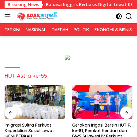
Langsung
 Pembelajaran Bahasa Inggris Berbasis Digital Lewat KKN Temati
Breaking News
ke
konten
TERKINI
NASIONAL
DAERAH
POLITIK
EKONOMI & BISNIS
HUT Astra ke-55
Imigrasi Sultra Perkuat
Gerakan Irigasi Bersih HUT RI
Kepedulian Sosial Lewat
ke-81, Pemkot Kendari dan
IKENI BERKAH
BWS Sulawesi IV Perkuat