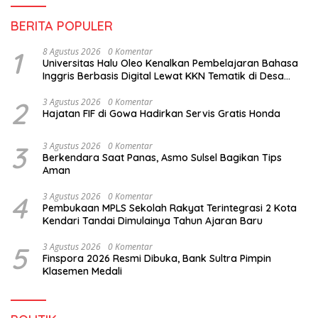
BERITA POPULER
1
8 Agustus 2026
0 Komentar
Universitas Halu Oleo Kenalkan Pembelajaran Bahasa
Inggris Berbasis Digital Lewat KKN Tematik di Desa
Alebo
2
3 Agustus 2026
0 Komentar
Hajatan FIF di Gowa Hadirkan Servis Gratis Honda
3
3 Agustus 2026
0 Komentar
Berkendara Saat Panas, Asmo Sulsel Bagikan Tips
Aman
4
3 Agustus 2026
0 Komentar
Pembukaan MPLS Sekolah Rakyat Terintegrasi 2 Kota
Kendari Tandai Dimulainya Tahun Ajaran Baru
5
3 Agustus 2026
0 Komentar
Finspora 2026 Resmi Dibuka, Bank Sultra Pimpin
Klasemen Medali