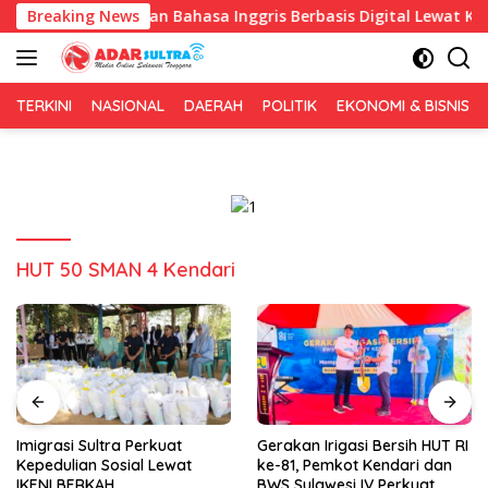
Langsung
n Pembelajaran Bahasa Inggris Berbasis Digital Lewat KKN Tema
Breaking News
ke
konten
TERKINI
NASIONAL
DAERAH
POLITIK
EKONOMI & BISNIS
HUT 50 SMAN 4 Kendari
Imigrasi Sultra Perkuat
Gerakan Irigasi Bersih HUT RI
Kepedulian Sosial Lewat
ke-81, Pemkot Kendari dan
IKENI BERKAH
BWS Sulawesi IV Perkuat