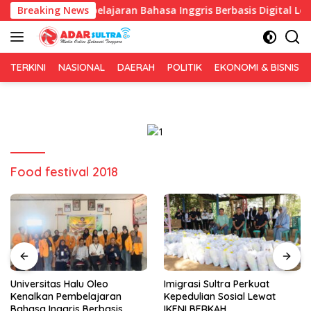
Langsung
nalkan Pembelajaran Bahasa Inggris Berbasis Digital Lewat KKN
Breaking News
ke
konten
TERKINI
NASIONAL
DAERAH
POLITIK
EKONOMI & BISNIS
Food festival 2018
Imigrasi Sultra Perkuat
Gerakan Irigasi Bersih HUT RI
Kepedulian Sosial Lewat
ke-81, Pemkot Kendari dan
IKENI BERKAH
BWS Sulawesi IV Perkuat