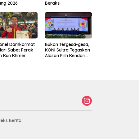
ang 2026
Beraksi
sonel Damkarmat
Bukan Tergesa-gesa,
ari Sabet Perak
KONI Sultra Tegaskan
th Kun Khmer
Alasan Pilih Kendari
ld Championship
sebagai Tuan Rumah
Porprov 2026
deks Berita