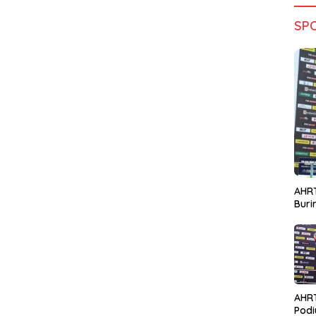
SP
AHRT
Bur
AHR
Podi