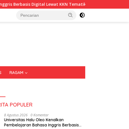
basis Digital Lewat KKN Tematik di Desa Alebo
Imigras
S
RAGAM
RITA POPULER
8 Agustus 2026
0 Komentar
Universitas Halu Oleo Kenalkan
Pembelajaran Bahasa Inggris Berbasis