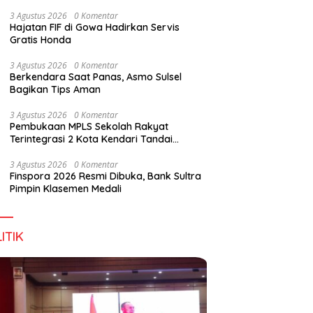
Digital Lewat KKN Tematik di Desa Alebo
3 Agustus 2026
0 Komentar
Hajatan FIF di Gowa Hadirkan Servis
Gratis Honda
han Tenant Ramaikan
Tiga Kabupaten Sultra Nikmati
H
3 Agustus 2026
0 Komentar
val Kuliner Sultra Maimo
Layanan Imigrasi Terintegrasi
B
Berkendara Saat Panas, Asmo Sulsel
Bagikan Tips Aman
3 Agustus 2026
0 Komentar
Pembukaan MPLS Sekolah Rakyat
Terintegrasi 2 Kota Kendari Tandai
Dimulainya Tahun Ajaran Baru
3 Agustus 2026
0 Komentar
Finspora 2026 Resmi Dibuka, Bank Sultra
Pimpin Klasemen Medali
ITIK