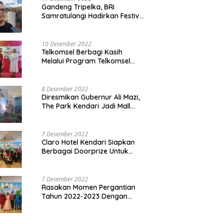
Gandeng Tripelka, BRI
Samratulangi Hadirkan Festival
Kuliner UMKM di HUT ke 127
10 Desember 2022
Telkomsel Berbagi Kasih
Melalui Program Telkomsel
Siaga 2022
8 Desember 2022
Diresmikan Gubernur Ali Mazi,
The Park Kendari Jadi Mall
Terbesar dan Terlengkap di
Sultra
7 Desember 2022
Claro Hotel Kendari Siapkan
Berbagai Doorprize Untuk
Pengunjung Di Event Malam
Pergantian Tahun 2022-2023
7 Desember 2022
Rasakan Momen Pergantian
Tahun 2022-2023 Dengan
Tema The Quest Of Mario Bros
Hanya di Claro Kendari