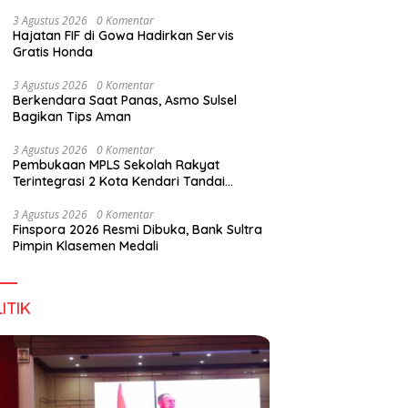
Wirausaha
3 Agustus 2026
0 Komentar
Hajatan FIF di Gowa Hadirkan Servis
Gratis Honda
g DPD RI, Amirul Tamim:
Finspora 2026 Resmi Dibuka,
P
3 Agustus 2026
0 Komentar
a Terus Maju, Namun
Bank Sultra Pimpin Klasemen
R
Berkendara Saat Panas, Asmo Sulsel
struktur Pariwisata dan
Medali
K
Bagikan Tips Aman
anan Masih Jadi
T
angan
3 Agustus 2026
0 Komentar
Pembukaan MPLS Sekolah Rakyat
Terintegrasi 2 Kota Kendari Tandai
Dimulainya Tahun Ajaran Baru
3 Agustus 2026
0 Komentar
Finspora 2026 Resmi Dibuka, Bank Sultra
Pimpin Klasemen Medali
ITIK