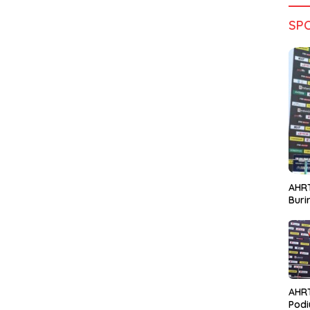
SP
AHRT
Bur
AHR
Podi