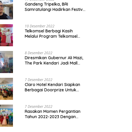
Gandeng Tripelka, BRI
Samratulangi Hadirkan Festival
Kuliner UMKM di HUT ke 127
10 Desember 2022
Telkomsel Berbagi Kasih
Melalui Program Telkomsel
Siaga 2022
8 Desember 2022
Diresmikan Gubernur Ali Mazi,
The Park Kendari Jadi Mall
Terbesar dan Terlengkap di
Sultra
7 Desember 2022
Claro Hotel Kendari Siapkan
Berbagai Doorprize Untuk
Pengunjung Di Event Malam
Pergantian Tahun 2022-2023
7 Desember 2022
Rasakan Momen Pergantian
Tahun 2022-2023 Dengan
Tema The Quest Of Mario Bros
Hanya di Claro Kendari