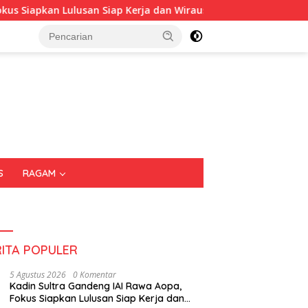
an Lulusan Siap Kerja dan Wirausaha
Puluhan Tenant Ra
S
RAGAM
RITA POPULER
5 Agustus 2026
0 Komentar
Kadin Sultra Gandeng IAI Rawa Aopa,
Fokus Siapkan Lulusan Siap Kerja dan