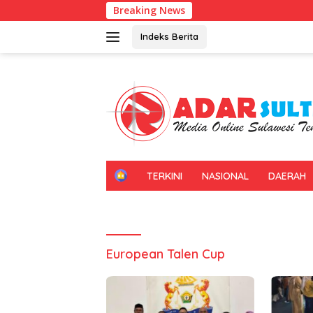
Langsung
Breaking News
ke
konten
Indeks Berita
H
TERKINI
NASIONAL
DAERAH
O
M
E
European Talen Cup