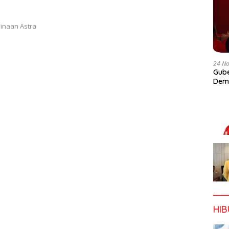
inaan Astra
24 N
Gube
Dem
HI