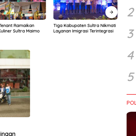
2
upaten Sultra Nikmati
Harapan Tidak Mengenal
Dialo
3
Imigrasi Terintegrasi
Batas Negara
Sultr
Infra
Perik
Tant
4
5
POL
inaan