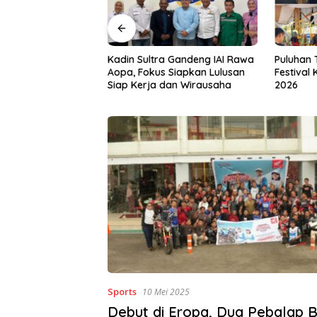
a Gandeng IAI Rawa
Puluhan Tenant Ramaikan
Tiga Kab
 Siapkan Lulusan
Festival Kuliner Sultra Maimo
Layanan 
dan Wirausaha
2026
Sports
10 Mei 2025
Debut di Eropa, Dua Pebalap B