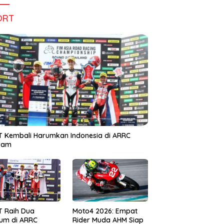
ORT
 Kembali Harumkan Indonesia di ARRC
iram
T Raih Dua
Moto4 2026: Empat
um di ARRC
Rider Muda AHM Siap