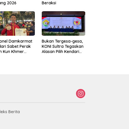
ang 2026
Beraksi
sonel Damkarmat
Bukan Tergesa-gesa,
ari Sabet Perak
KONI Sultra Tegaskan
th Kun Khmer
Alasan Pilih Kendari
ld Championship
sebagai Tuan Rumah
Porprov 2026
deks Berita