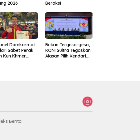
ang 2026
Beraksi
sonel Damkarmat
Bukan Tergesa-gesa,
ari Sabet Perak
KONI Sultra Tegaskan
th Kun Khmer
Alasan Pilih Kendari
ld Championship
sebagai Tuan Rumah
Porprov 2026
deks Berita