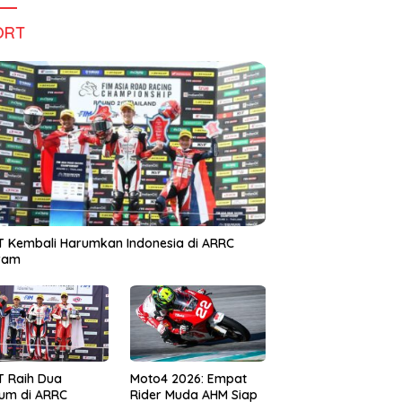
ORT
 Kembali Harumkan Indonesia di ARRC
iram
T Raih Dua
Moto4 2026: Empat
um di ARRC
Rider Muda AHM Siap