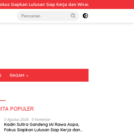
an Lulusan Siap Kerja dan Wirausaha
Puluhan Tenant R
S
RAGAM
RITA POPULER
5 Agustus 2026
0 Komentar
Kadin Sultra Gandeng IAI Rawa Aopa,
Fokus Siapkan Lulusan Siap Kerja dan