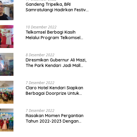
Gandeng Tripelka, BRI
Samratulangi Hadirkan Festival
Kuliner UMKM di HUT ke 127
10 Desember 2022
Telkomsel Berbagi Kasih
Melalui Program Telkomsel
Siaga 2022
8 Desember 2022
Diresmikan Gubernur Ali Mazi,
The Park Kendari Jadi Mall
Terbesar dan Terlengkap di
Sultra
7 Desember 2022
Claro Hotel Kendari Siapkan
Berbagai Doorprize Untuk
Pengunjung Di Event Malam
Pergantian Tahun 2022-2023
7 Desember 2022
Rasakan Momen Pergantian
Tahun 2022-2023 Dengan
Tema The Quest Of Mario Bros
Hanya di Claro Kendari