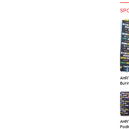
SP
AHRT
Bur
AHR
Podi