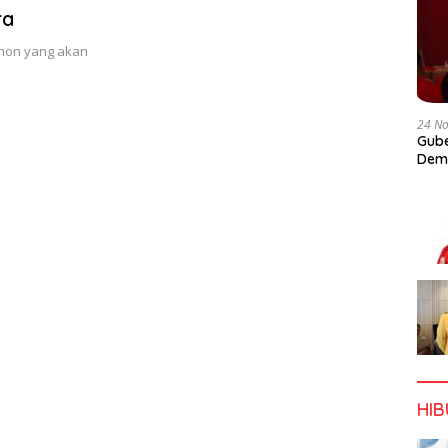
ra
Jhon yang akan
24 N
Gube
Dem
HI