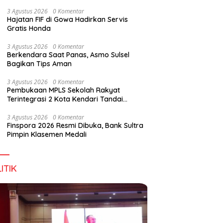
Wirausaha
3 Agustus 2026
0 Komentar
Hajatan FIF di Gowa Hadirkan Servis
Gratis Honda
g DPD RI, Amirul Tamim:
Finspora 2026 Resmi Dibuka,
P
3 Agustus 2026
0 Komentar
a Terus Maju, Namun
Bank Sultra Pimpin Klasemen
R
Berkendara Saat Panas, Asmo Sulsel
struktur Pariwisata dan
Medali
K
Bagikan Tips Aman
anan Masih Jadi
T
angan
3 Agustus 2026
0 Komentar
Pembukaan MPLS Sekolah Rakyat
Terintegrasi 2 Kota Kendari Tandai
Dimulainya Tahun Ajaran Baru
3 Agustus 2026
0 Komentar
Finspora 2026 Resmi Dibuka, Bank Sultra
Pimpin Klasemen Medali
ITIK