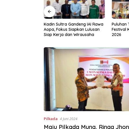
a Gandeng IAI Rawa
Puluhan Tenant Ramaikan
Tiga Kab
 Siapkan Lulusan
Festival Kuliner Sultra Maimo
Layanan 
dan Wirausaha
2026
Pilkada
4 Juni 2024
Maju Pilkada Muna, Ringa Jhon