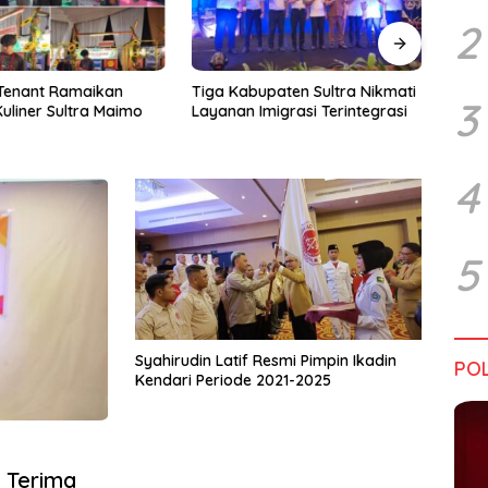
2
upaten Sultra Nikmati
Harapan Tidak Mengenal
Dialo
3
Imigrasi Terintegrasi
Batas Negara
Sultr
Infra
Perik
Tant
4
5
Syahirudin Latif Resmi Pimpin Ikadin
POL
Kendari Periode 2021-2025
 Terima