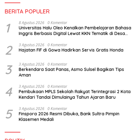
BERITA POPULER
1
8 Agustus 2026
0 Komentar
Universitas Halu Oleo Kenalkan Pembelajaran Bahasa
Inggris Berbasis Digital Lewat KKN Tematik di Desa
Alebo
2
3 Agustus 2026
0 Komentar
Hajatan FIF di Gowa Hadirkan Servis Gratis Honda
3
3 Agustus 2026
0 Komentar
Berkendara Saat Panas, Asmo Sulsel Bagikan Tips
Aman
4
3 Agustus 2026
0 Komentar
Pembukaan MPLS Sekolah Rakyat Terintegrasi 2 Kota
Kendari Tandai Dimulainya Tahun Ajaran Baru
5
3 Agustus 2026
0 Komentar
Finspora 2026 Resmi Dibuka, Bank Sultra Pimpin
Klasemen Medali