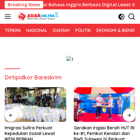
Langsung
n Pembelajaran Bahasa Inggris Berbasis Digital Lewat KKN Tema
Breaking News
ke
konten
TERKINI
NASIONAL
DAERAH
POLITIK
EKONOMI & BISNIS
Dirtipidkor Bareskrim
Imigrasi Sultra Perkuat
Gerakan Irigasi Bersih HUT RI
Kepedulian Sosial Lewat
ke-81, Pemkot Kendari dan
IKENI BERKAH
BWS Sulawesi IV Perkuat