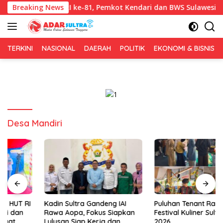
Langsung
i Bersih HUT RI ke-81, Pemkot Kendari dan BWS Sulawesi IV Perku
Breaking News
ke
konten
TERKINI
NASIONAL
DAERAH
POLITIK
EKONOMI & BISNIS
Desa Mandiri
Kadin Sultra Gandeng IAI
Puluhan Tenant Ramaikan
Rawa Aopa, Fokus Siapkan
Festival Kuliner Sultra Maimo
Lulusan Siap Kerja dan
2026