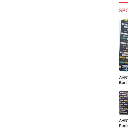
SP
AHRT
Bur
AHR
Podi