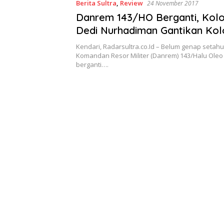
Berita Sultra
,
Review
24 November 2017
Danrem 143/HO Berganti, Kol
Dedi Nurhadiman Gantikan Kolo
Andi Perdana Kahar
Kendari, Radarsultra.co.Id – Belum genap setahun
Komandan Resor Militer (Danrem) 143/Halu Oleo
berganti….