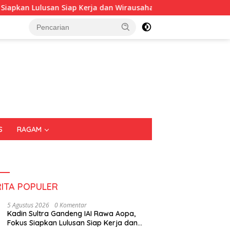
ulusan Siap Kerja dan Wirausaha
Puluhan Tenant Ramaik
S
RAGAM
RITA POPULER
5 Agustus 2026
0 Komentar
Kadin Sultra Gandeng IAI Rawa Aopa,
Fokus Siapkan Lulusan Siap Kerja dan