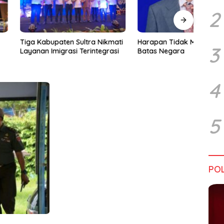
2
upaten Sultra Nikmati
Harapan Tidak Mengenal
Dialo
3
Imigrasi Terintegrasi
Batas Negara
Sultr
Infra
Perik
Tant
4
5
POL