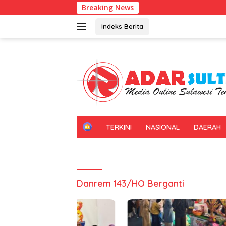
Langsung
Breaking News
ke
konten
Indeks Berita
H
TERKINI
NASIONAL
DAERAH
O
M
E
Danrem 143/HO Berganti