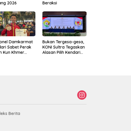
ang 2026
Beraksi
sonel Damkarmat
Bukan Tergesa-gesa,
ari Sabet Perak
KONI Sultra Tegaskan
th Kun Khmer
Alasan Pilih Kendari
ld Championship
sebagai Tuan Rumah
Porprov 2026
deks Berita