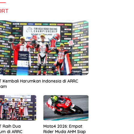
ORT
 Kembali Harumkan Indonesia di ARRC
iram
T Raih Dua
Moto4 2026: Empat
um di ARRC
Rider Muda AHM Siap