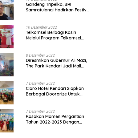
Gandeng Tripelka, BRI
Samratulangi Hadirkan Festival
Kuliner UMKM di HUT ke 127
10 Desember 2022
Telkomsel Berbagi Kasih
Melalui Program Telkomsel
Siaga 2022
8 Desember 2022
Diresmikan Gubernur Ali Mazi,
The Park Kendari Jadi Mall
Terbesar dan Terlengkap di
Sultra
7 Desember 2022
Claro Hotel Kendari Siapkan
Berbagai Doorprize Untuk
Pengunjung Di Event Malam
Pergantian Tahun 2022-2023
7 Desember 2022
Rasakan Momen Pergantian
Tahun 2022-2023 Dengan
Tema The Quest Of Mario Bros
Hanya di Claro Kendari