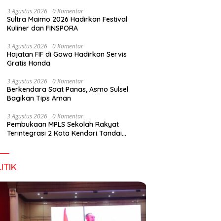
Wirausaha
3 Agustus 2026
0 Komentar
Sultra Maimo 2026 Hadirkan Festival
Kuliner dan FINSPORA
g DPD RI, Amirul Tamim:
Finspora 2026 Resmi Dibuka,
P
3 Agustus 2026
0 Komentar
a Terus Maju, Namun
Bank Sultra Pimpin Klasemen
R
Hajatan FIF di Gowa Hadirkan Servis
struktur Pariwisata dan
Medali
K
Gratis Honda
anan Masih Jadi
T
angan
3 Agustus 2026
0 Komentar
Berkendara Saat Panas, Asmo Sulsel
Bagikan Tips Aman
3 Agustus 2026
0 Komentar
Pembukaan MPLS Sekolah Rakyat
Terintegrasi 2 Kota Kendari Tandai
Dimulainya Tahun Ajaran Baru
ITIK