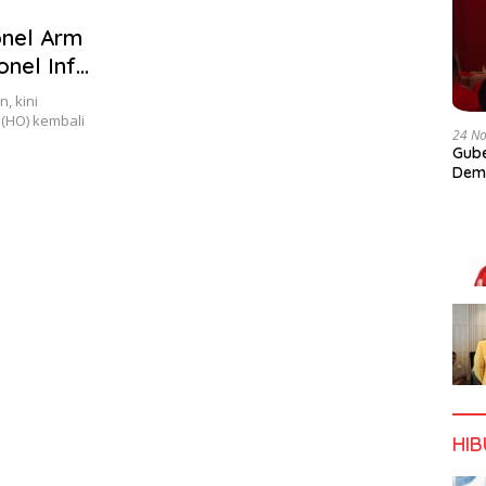
onel Arm
nel Inf
, kini
 (HO) kembali
24 N
Gube
Dem
HI