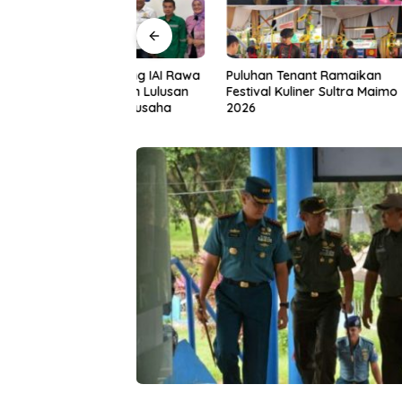
a Gandeng IAI Rawa
Puluhan Tenant Ramaikan
Tiga Kab
 Siapkan Lulusan
Festival Kuliner Sultra Maimo
Layanan 
dan Wirausaha
2026