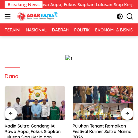
Langsung
andeng IAI Rawa Aopa, Fokus Siapkan Lulusan Siap Kerja dan W
Breaking News
ke
konten
TERKINI
NASIONAL
DAERAH
POLITIK
EKONOMI & BISNIS
Dana
Puluhan Tenant Ramaikan
Tiga Kabupaten Sultra
Festival Kuliner Sultra Maimo
Nikmati Layanan Imigrasi
2026
Terintegrasi