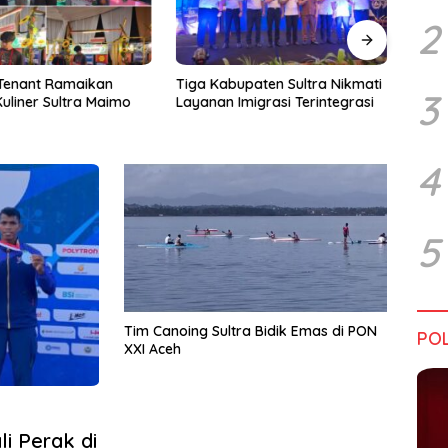
2
upaten Sultra Nikmati
Harapan Tidak Mengenal
Dialo
3
Imigrasi Terintegrasi
Batas Negara
Sultr
Infra
Perik
Tant
4
5
Tim Canoing Sultra Bidik Emas di PON
POL
XXI Aceh
i Perak di