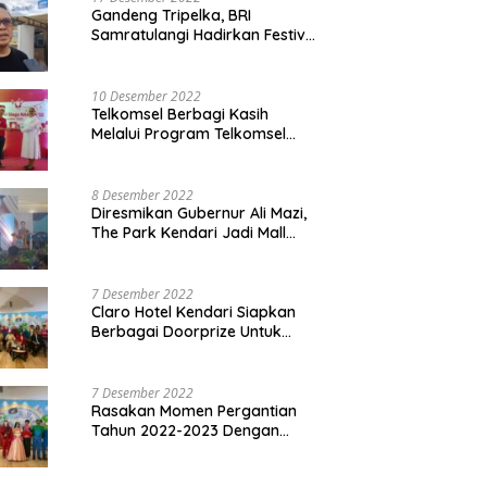
Gandeng Tripelka, BRI
Samratulangi Hadirkan Festival
Kuliner UMKM di HUT ke 127
10 Desember 2022
Telkomsel Berbagi Kasih
Melalui Program Telkomsel
Siaga 2022
8 Desember 2022
Diresmikan Gubernur Ali Mazi,
The Park Kendari Jadi Mall
Terbesar dan Terlengkap di
Sultra
7 Desember 2022
Claro Hotel Kendari Siapkan
Berbagai Doorprize Untuk
Pengunjung Di Event Malam
Pergantian Tahun 2022-2023
7 Desember 2022
Rasakan Momen Pergantian
Tahun 2022-2023 Dengan
Tema The Quest Of Mario Bros
Hanya di Claro Kendari