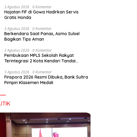
Wirausaha
3 Agustus 2026
0 Komentar
Hajatan FIF di Gowa Hadirkan Servis
Gratis Honda
g DPD RI, Amirul Tamim:
Finspora 2026 Resmi Dibuka,
P
3 Agustus 2026
0 Komentar
a Terus Maju, Namun
Bank Sultra Pimpin Klasemen
R
Berkendara Saat Panas, Asmo Sulsel
struktur Pariwisata dan
Medali
K
Bagikan Tips Aman
anan Masih Jadi
T
angan
3 Agustus 2026
0 Komentar
Pembukaan MPLS Sekolah Rakyat
Terintegrasi 2 Kota Kendari Tandai
Dimulainya Tahun Ajaran Baru
3 Agustus 2026
0 Komentar
Finspora 2026 Resmi Dibuka, Bank Sultra
Pimpin Klasemen Medali
ITIK