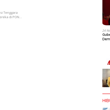
esi Tenggara
mereka di PON…
24 N
Gube
Dem
HI