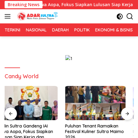
Langsung
andeng IAI Rawa Aopa, Fokus Siapkan Lulusan Siap Kerja dan Wi
Breaking News
ke
konten
TERKINI
NASIONAL
DAERAH
POLITIK
EKONOMI & BISNIS
Candy World
Puluhan Tenant Ramaikan
Tiga Kabupaten Sultra
Festival Kuliner Sultra Maimo
Nikmati Layanan Imigrasi
2026
Terintegrasi