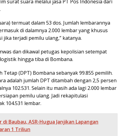
m surat suara melalui jasa PT Pos Indonesia dari
.
uara) termuat dalam 53 dos. Jumlah lembarannya
termasuk di dalamnya 2.000 lembar yang khusus
 jika terjadi pemilu ulang,” katanya.
anwas dan dikawal petugas kepolisian setempat
logistik hingga tiba di Bombana.
ih Tetap (DPT) Bombana sebanyak 99.855 pemilih.
ra adalah jumlah DPT ditambah dengan 2,5 persen
lnya 102.531. Selain itu masih ada lagi 2.000 lembar
rsiapan pemilu ulang. Jadi rekapitulasi
k 104.531 lembar.
r di Baubau, ASR-Hugua Janjikan Lapangan
ran 1 Triliun