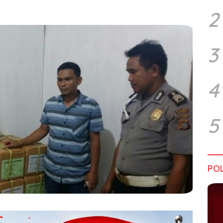
2
3
4
5
POL