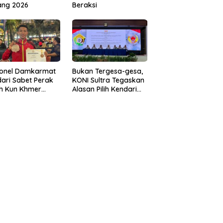
ang 2026
Beraksi
sonel Damkarmat
Bukan Tergesa-gesa,
ari Sabet Perak
KONI Sultra Tegaskan
th Kun Khmer
Alasan Pilih Kendari
ld Championship
sebagai Tuan Rumah
Porprov 2026