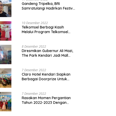
Gandeng Tripelka, BRI
Samratulangi Hadirkan Festival
Kuliner UMKM di HUT ke 127
10 Desember 2022
Telkomsel Berbagi Kasih
Melalui Program Telkomsel
Siaga 2022
8 Desember 2022
Diresmikan Gubernur Ali Mazi,
The Park Kendari Jadi Mall
Terbesar dan Terlengkap di
Sultra
7 Desember 2022
Claro Hotel Kendari Siapkan
Berbagai Doorprize Untuk
Pengunjung Di Event Malam
Pergantian Tahun 2022-2023
7 Desember 2022
Rasakan Momen Pergantian
Tahun 2022-2023 Dengan
Tema The Quest Of Mario Bros
Hanya di Claro Kendari