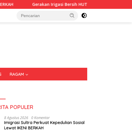
Irigasi Bersih HUT RI ke-81, Pemkot Kendari dan BWS Sulawesi I
S
RAGAM
RITA POPULER
8 Agustus 2026
0 Komentar
Imigrasi Sultra Perkuat Kepedulian Sosial
Lewat IKENI BERKAH