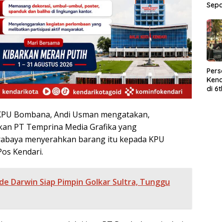
Sep
Per
Kend
di 6
Wor
ik KPU Bombana, Andi Usman mengatakan,
kan PT Temprina Media Grafika yang
rabaya menyerahkan barang itu kepada KPU
os Kendari.
de Darwin Siap Pimpin Golkar Sultra, Tunggu