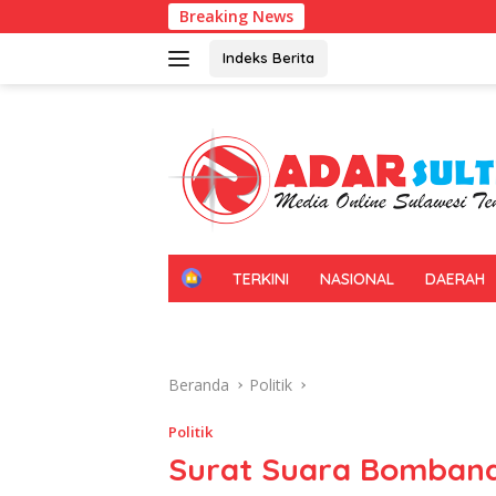
Langsung
Breaking News
Imigrasi Sultra
ke
konten
Indeks Berita
H
TERKINI
NASIONAL
DAERAH
O
M
E
Beranda
Politik
Politik
Surat Suara Bombana