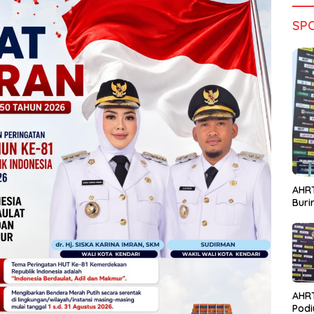
SP
AHRT
Bur
AHR
Podi