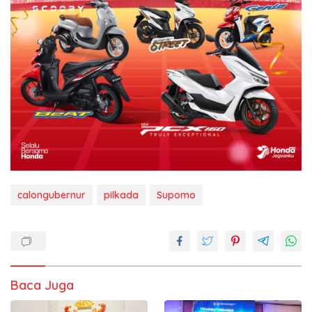
calongubernur
pilkada
Supomo
Baca Juga