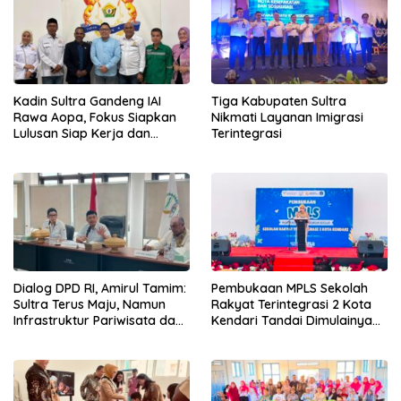
Kadin Sultra Gandeng IAI
Tiga Kabupaten Sultra
Rawa Aopa, Fokus Siapkan
Nikmati Layanan Imigrasi
Lulusan Siap Kerja dan
Terintegrasi
Wirausaha
Dialog DPD RI, Amirul Tamim:
Pembukaan MPLS Sekolah
Sultra Terus Maju, Namun
Rakyat Terintegrasi 2 Kota
Infrastruktur Pariwisata dan
Kendari Tandai Dimulainya
Perikanan Masih Jadi
Tahun Ajaran Baru
Tantangan