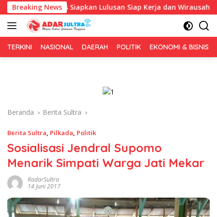
Langsung
, Fokus Siapkan Lulusan Siap Kerja dan Wirausaha
Breaking News
Pul
ke
konten
TERKINI
NASIONAL
DAERAH
POLITIK
EKONOMI & BISNIS
Beranda
Berita Sultra
Berita Sultra
,
Pilkada
,
Politik
Sosialisasi Jendral Supomo
Menarik Simpati Warga Jati Mekar
RadarSultra
14 Juni 2017