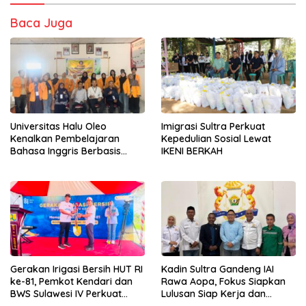
Baca Juga
Universitas Halu Oleo
Imigrasi Sultra Perkuat
Kenalkan Pembelajaran
Kepedulian Sosial Lewat
Bahasa Inggris Berbasis
IKENI BERKAH
Digital Lewat KKN Tematik di
Desa Alebo
Gerakan Irigasi Bersih HUT RI
Kadin Sultra Gandeng IAI
ke-81, Pemkot Kendari dan
Rawa Aopa, Fokus Siapkan
BWS Sulawesi IV Perkuat
Lulusan Siap Kerja dan