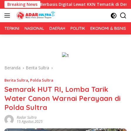
Langsung
is Berbasis Digital Lewat KKN Tematik di Desa Alebo
Breaking News
Im
ke
konten
TERKINI
NASIONAL
DAERAH
POLITIK
EKONOMI & BISNIS
Beranda
Berita Sultra
Berita Sultra
,
Polda Sultra
Semarak HUT RI, Lomba Tarik
Water Canon Warnai Perayaan di
Polda Sultra
Radar Sultra
15 Agustus 2025