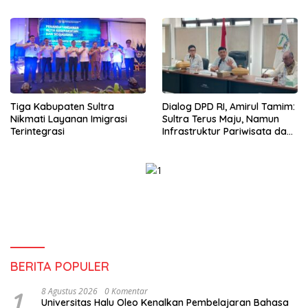
Sinergi Jaga Irigasi Amohalo
Wirausaha
Tiga Kabupaten Sultra
Dialog DPD RI, Amirul Tamim:
Nikmati Layanan Imigrasi
Sultra Terus Maju, Namun
Terintegrasi
Infrastruktur Pariwisata dan
Perikanan Masih Jadi
Tantangan
BERITA POPULER
1
8 Agustus 2026
0 Komentar
Universitas Halu Oleo Kenalkan Pembelajaran Bahasa