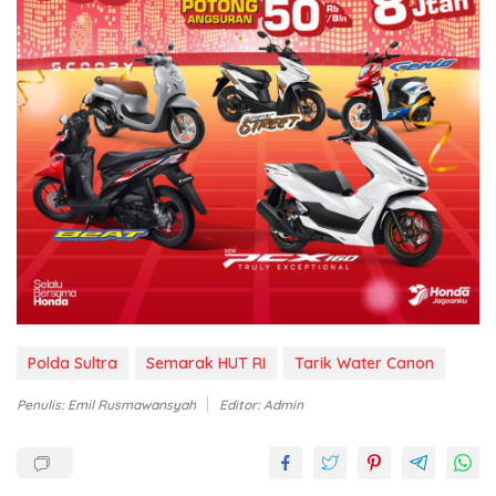
Polda Sultra
Semarak HUT RI
Tarik Water Canon
Penulis: Emil Rusmawansyah
Editor: Admin