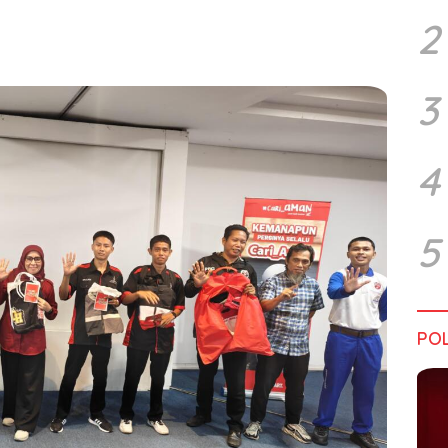
2
3
4
5
POL