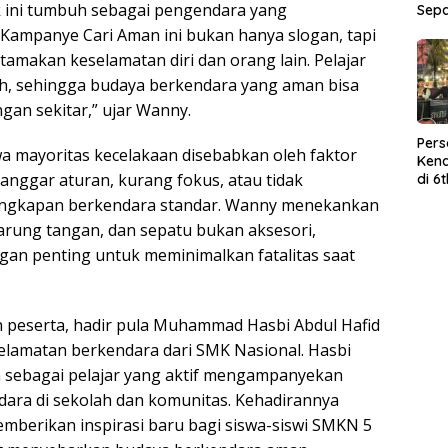
ik ini tumbuh sebagai pengendara yang
Sep
Kampanye Cari Aman ini bukan hanya slogan, tapi
amakan keselamatan diri dan orang lain. Pelajar
h, sehingga budaya berkendara yang aman bisa
gan sekitar,” ujar Wanny.
Per
a mayoritas kecelakaan disebabkan oleh faktor
Kend
anggar aturan, kurang fokus, atau tidak
di 6
Wor
ngkapan berkendara standar. Wanny menekankan
sarung tangan, dan sepatu bukan aksesori,
gan penting untuk meminimalkan fatalitas saat
eserta, hadir pula Muhammad Hasbi Abdul Hafid
selamatan berkendara dari SMK Nasional. Hasbi
 sebagai pelajar yang aktif mengampanyekan
ara di sekolah dan komunitas. Kehadirannya
mberikan inspirasi baru bagi siswa-siswi SMKN 5