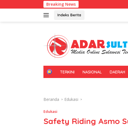
Langsung
Breaking News
Kadin Sul
ke
konten
Indeks Berita
H
TERKINI
NASIONAL
DAERAH
O
M
E
Beranda
Edukasi
Edukasi
Safety Riding Asmo Su