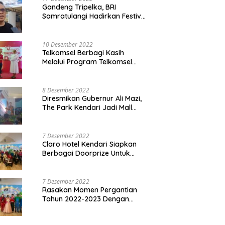
Gandeng Tripelka, BRI
Samratulangi Hadirkan Festival
Kuliner UMKM di HUT ke 127
10 Desember 2022
Telkomsel Berbagi Kasih
Melalui Program Telkomsel
Siaga 2022
8 Desember 2022
Diresmikan Gubernur Ali Mazi,
The Park Kendari Jadi Mall
Terbesar dan Terlengkap di
Sultra
7 Desember 2022
Claro Hotel Kendari Siapkan
Berbagai Doorprize Untuk
Pengunjung Di Event Malam
Pergantian Tahun 2022-2023
7 Desember 2022
Rasakan Momen Pergantian
Tahun 2022-2023 Dengan
Tema The Quest Of Mario Bros
Hanya di Claro Kendari