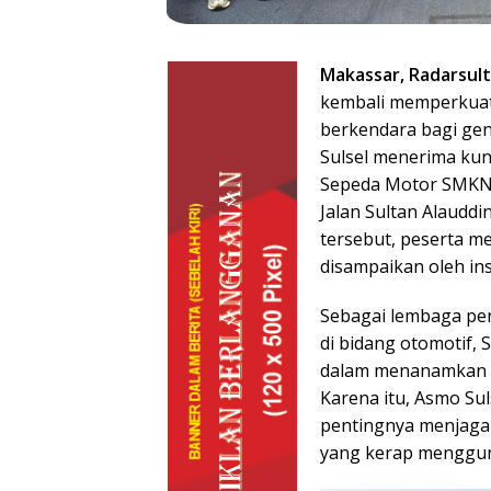
Makassar, Radarsult
kembali memperkuat
berkendara bagi gen
Sulsel menerima kunj
Sepeda Motor SMKN 5
Jalan Sultan Alauddi
tersebut, peserta m
disampaikan oleh in
Sebagai lembaga pen
di bidang otomotif, 
dalam menanamkan b
Karena itu, Asmo S
pentingnya menjaga k
yang kerap mengguna