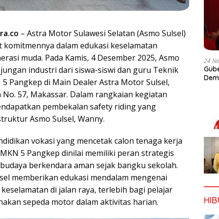
ra.co
– Astra Motor Sulawesi Selatan (Asmo Sulsel)
 komitmennya dalam edukasi keselamatan
erasi muda. Pada Kamis, 4 Desember 2025, Asmo
24 N
ungan industri dari siswa-siswi dan guru Teknik
Gube
Dem
 Pangkep di Main Dealer Astra Motor Sulsel,
n No. 57, Makassar. Dalam rangkaian kegiatan
endapatkan pembekalan safety riding yang
struktur Asmo Sulsel, Wanny.
didikan vokasi yang mencetak calon tenaga kerja
SMKN 5 Pangkep dinilai memiliki peran strategis
udaya berkendara aman sejak bangku sekolah.
ulsel memberikan edukasi mendalam mengenai
eselamatan di jalan raya, terlebih bagi pelajar
HI
kan sepeda motor dalam aktivitas harian.