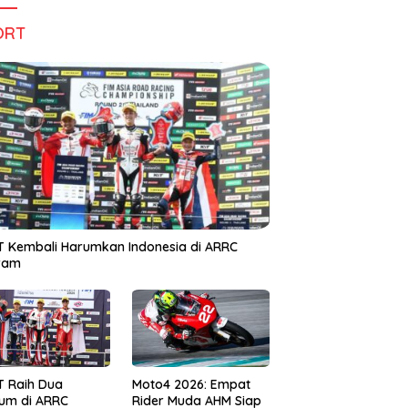
ORT
 Kembali Harumkan Indonesia di ARRC
iram
T Raih Dua
Moto4 2026: Empat
um di ARRC
Rider Muda AHM Siap