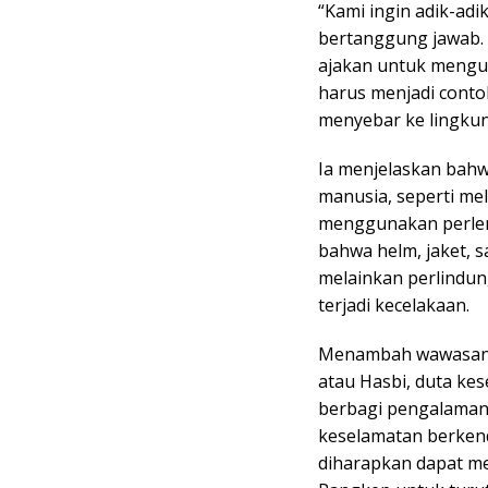
“Kami ingin adik-ad
bertanggung jawab. 
ajakan untuk mengut
harus menjadi conto
menyebar ke lingkun
Ia menjelaskan bahw
manusia, seperti mel
menggunakan perle
bahwa helm, jaket, 
melainkan perlindun
terjadi kecelakaan.
Menambah wawasan p
atau Hasbi, duta ke
berbagi pengalaman
keselamatan berkend
diharapkan dapat me