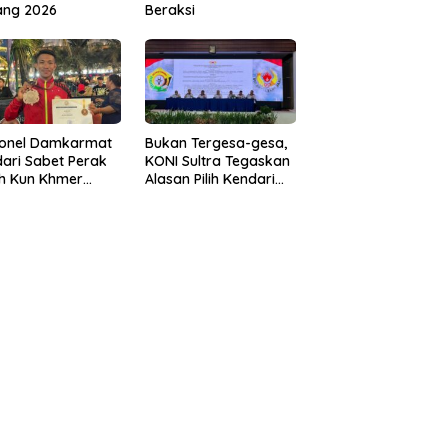
ang 2026
Beraksi
sonel Damkarmat
Bukan Tergesa-gesa,
ari Sabet Perak
KONI Sultra Tegaskan
th Kun Khmer
Alasan Pilih Kendari
ld Championship
sebagai Tuan Rumah
Porprov 2026