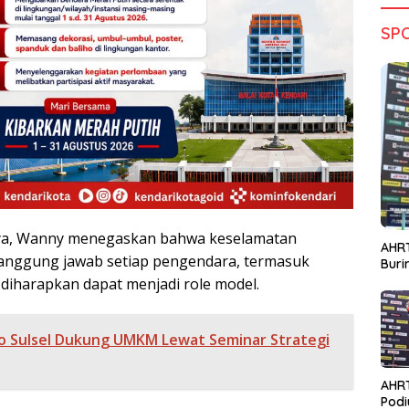
SP
a, Wanny menegaskan bahwa keselamatan
AHRT
tanggung jawab setiap pengendara, termasuk
Bur
diharapkan dapat menjadi role model.
 Sulsel Dukung UMKM Lewat Seminar Strategi
AHR
Podi