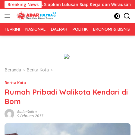
Langsung
, Fokus Siapkan Lulusan Siap Kerja dan Wirausaha
Breaking News
Pul
ke
konten
TERKINI
NASIONAL
DAERAH
POLITIK
EKONOMI & BISNIS
Beranda
Berita Kota
Berita Kota
Rumah Pribadi Walikota Kendari di
Bom
RadarSultra
9 Februari 2017