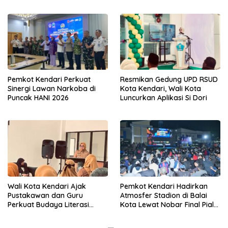
Tahun Ajaran Baru
Yayasan Tingkatkan Mutu
Pendidikan
Pemkot Kendari Perkuat
Resmikan Gedung UPD RSUD
Sinergi Lawan Narkoba di
Kota Kendari, Wali Kota
Puncak HANI 2026
Luncurkan Aplikasi Si Dori
Wali Kota Kendari Ajak
Pemkot Kendari Hadirkan
Pustakawan dan Guru
Atmosfer Stadion di Balai
Perkuat Budaya Literasi
Kota Lewat Nobar Final Piala
untuk Mencetak SDM
Dunia 2026
Berkualitas