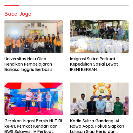
Baca Juga
Universitas Halu Oleo
Imigrasi Sultra Perkuat
Kenalkan Pembelajaran
Kepedulian Sosial Lewat
Bahasa Inggris Berbasis
IKENI BERKAH
Digital Lewat KKN Tematik di
Desa Alebo
Gerakan Irigasi Bersih HUT RI
Kadin Sultra Gandeng IAI
ke-81, Pemkot Kendari dan
Rawa Aopa, Fokus Siapkan
BWS Sulawesi IV Perkuat
Lulusan Siap Kerja dan