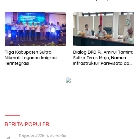
Sinergi Jaga Irigasi Amohalo
Wirausaha
Tiga Kabupaten Sultra
Dialog DPD RI, Amirul Tamim:
Nikmati Layanan Imigrasi
Sultra Terus Maju, Namun
Terintegrasi
Infrastruktur Pariwisata dan
Perikanan Masih Jadi
Tantangan
BERITA POPULER
8 Agustus 2026
0 Komentar