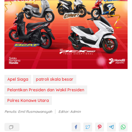
Apel Siaga
patroli skala besar
Pelantikan Presiden dan Wakil Presiden
Polres Konawe Utara
Penulis: Emil Rusmawansyah
Editor: Admin