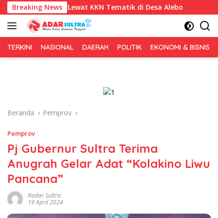
Langsung
l Lewat KKN Tematik di Desa Alebo
Breaking News
Imigrasi Sultra Perk
ke
konten
TERKINI
NASIONAL
DAERAH
POLITIK
EKONOMI & BISNIS
Beranda
Pemprov
Pemprov
Pj Gubernur Sultra Terima
Anugrah Gelar Adat “Kolakino Liwu
Pancana”
Radar Sultra
19 April 2024