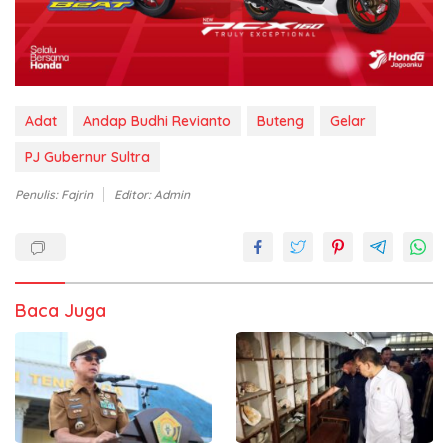
Adat
Andap Budhi Revianto
Buteng
Gelar
PJ Gubernur Sultra
Penulis: Fajrin
Editor: Admin
Baca Juga