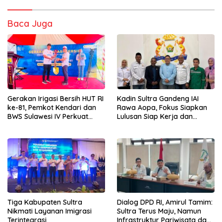
Baca Juga
Gerakan Irigasi Bersih HUT RI
Kadin Sultra Gandeng IAI
ke-81, Pemkot Kendari dan
Rawa Aopa, Fokus Siapkan
BWS Sulawesi IV Perkuat
Lulusan Siap Kerja dan
Sinergi Jaga Irigasi Amohalo
Wirausaha
Tiga Kabupaten Sultra
Dialog DPD RI, Amirul Tamim:
Nikmati Layanan Imigrasi
Sultra Terus Maju, Namun
Terintegrasi
Infrastruktur Pariwisata dan