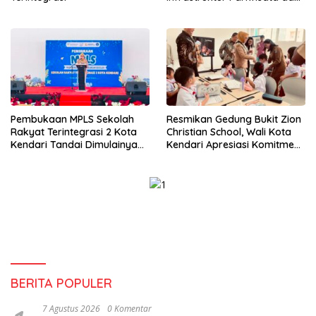
Perikanan Masih Jadi
Tantangan
Pembukaan MPLS Sekolah
Resmikan Gedung Bukit Zion
Rakyat Terintegrasi 2 Kota
Christian School, Wali Kota
Kendari Tandai Dimulainya
Kendari Apresiasi Komitmen
Tahun Ajaran Baru
Yayasan Tingkatkan Mutu
Pendidikan
BERITA POPULER
7 Agustus 2026
0 Komentar