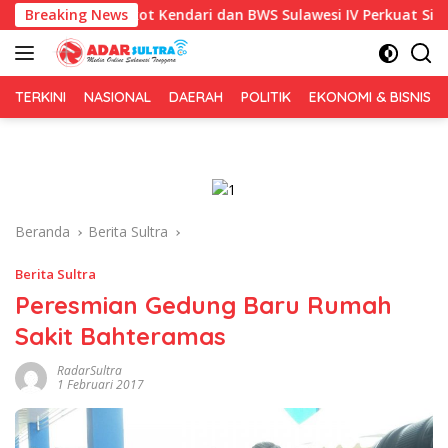
Langsung
-81, Pemkot Kendari dan BWS Sulawesi IV Perkuat Sinergi Jaga I
Breaking News
ke
konten
TERKINI
NASIONAL
DAERAH
POLITIK
EKONOMI & BISNIS
Beranda
Berita Sultra
Berita Sultra
Peresmian Gedung Baru Rumah
Sakit Bahteramas
RadarSultra
1 Februari 2017