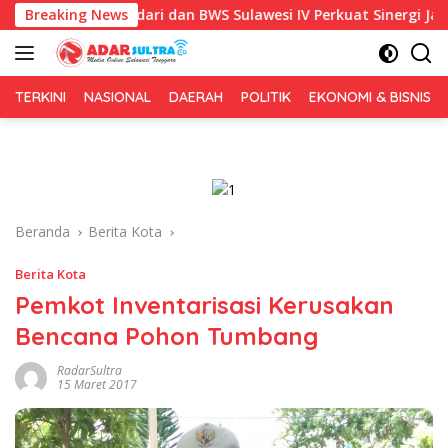
Langsung
mkot Kendari dan BWS Sulawesi IV Perkuat Sinergi Jaga Irigasi A
Breaking News
ke
konten
TERKINI
NASIONAL
DAERAH
POLITIK
EKONOMI & BISNIS
Beranda
Berita Kota
Berita Kota
Pemkot Inventarisasi Kerusakan
Bencana Pohon Tumbang
RadarSultra
15 Maret 2017