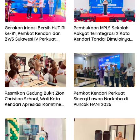
Gerakan Irigasi Bersih HUT RI
Pembukaan MPLS Sekolah
ke-81, Pemkot Kendari dan
Rakyat Terintegrasi 2 Kota
BWS Sulawesi IV Perkuat
Kendari Tandai Dimulainya
Sinergi Jaga Irigasi Amohalo
Tahun Ajaran Baru
Resmikan Gedung Bukit Zion
Pemkot Kendari Perkuat
Christian School, Wali Kota
Sinergi Lawan Narkoba di
Kendari Apresiasi Komitmen
Puncak HANI 2026
Yayasan Tingkatkan Mutu
Pendidikan