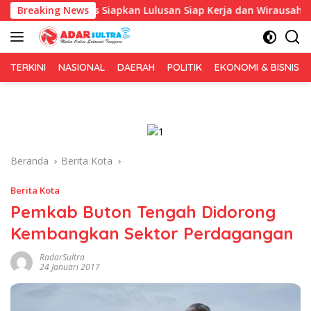
Langsung
a, Fokus Siapkan Lulusan Siap Kerja dan Wirausaha
Breaking News
Pul
ke
konten
TERKINI
NASIONAL
DAERAH
POLITIK
EKONOMI & BISNIS
Beranda
Berita Kota
Berita Kota
Pemkab Buton Tengah Didorong
Kembangkan Sektor Perdagangan
RadarSultra
24 Januari 2017