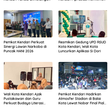
Tahun Ajaran Baru
Yayasan Tingkatkan Mutu
Pendidikan
Pemkot Kendari Perkuat
Resmikan Gedung UPD RSUD
Sinergi Lawan Narkoba di
Kota Kendari, Wali Kota
Puncak HANI 2026
Luncurkan Aplikasi Si Dori
Wali Kota Kendari Ajak
Pemkot Kendari Hadirkan
Pustakawan dan Guru
Atmosfer Stadion di Balai
Perkuat Budaya Literasi
Kota Lewat Nobar Final Piala
untuk Mencetak SDM
Dunia 2026