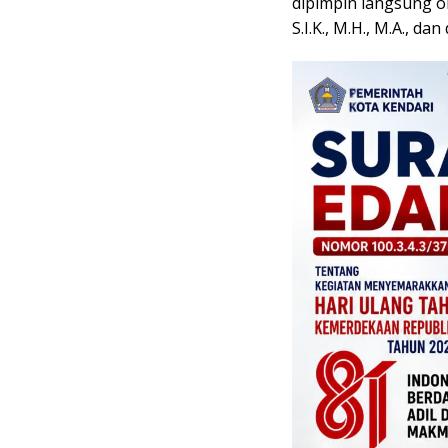
dipimpin langsung o
S.I.K., M.H., M.A., d