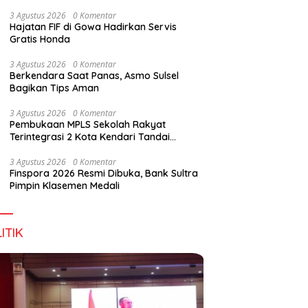
Digital Lewat KKN Tematik di Desa Alebo
3 Agustus 2026
0 Komentar
Hajatan FIF di Gowa Hadirkan Servis
Gratis Honda
3 Agustus 2026
0 Komentar
Berkendara Saat Panas, Asmo Sulsel
Bagikan Tips Aman
3 Agustus 2026
0 Komentar
Pembukaan MPLS Sekolah Rakyat
Terintegrasi 2 Kota Kendari Tandai
Dimulainya Tahun Ajaran Baru
3 Agustus 2026
0 Komentar
Finspora 2026 Resmi Dibuka, Bank Sultra
Pimpin Klasemen Medali
ITIK