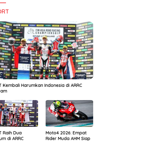
ORT
 Kembali Harumkan Indonesia di ARRC
iram
T Raih Dua
Moto4 2026: Empat
um di ARRC
Rider Muda AHM Siap