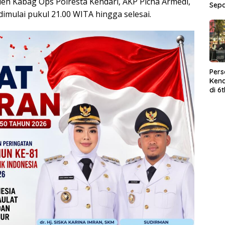
leh Kabag Ops Polresta Kendari, AKP Picha Armedi,
Sep
an dimulai pukul 21.00 WITA hingga selesai.
Per
Kend
di 6
Wor