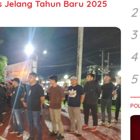
 Jelang Tahun Baru 2025
2
3
4
5
POL