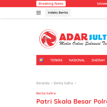
Langsung
Breaking News
Universitas Halu Oleo Kenalkan P
ke
konten
Indeks Berita
H
TERKINI
NASIONAL
DAERAH
O
M
E
Beranda
Berita Sultra
Berita Sultra
Patri Skala Besar Polr