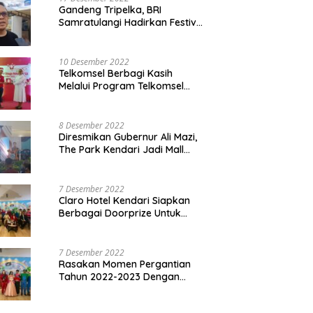
Gandeng Tripelka, BRI
Samratulangi Hadirkan Festival
Kuliner UMKM di HUT ke 127
10 Desember 2022
Telkomsel Berbagi Kasih
Melalui Program Telkomsel
Siaga 2022
8 Desember 2022
Diresmikan Gubernur Ali Mazi,
The Park Kendari Jadi Mall
Terbesar dan Terlengkap di
Sultra
7 Desember 2022
Claro Hotel Kendari Siapkan
Berbagai Doorprize Untuk
Pengunjung Di Event Malam
Pergantian Tahun 2022-2023
7 Desember 2022
Rasakan Momen Pergantian
Tahun 2022-2023 Dengan
Tema The Quest Of Mario Bros
Hanya di Claro Kendari