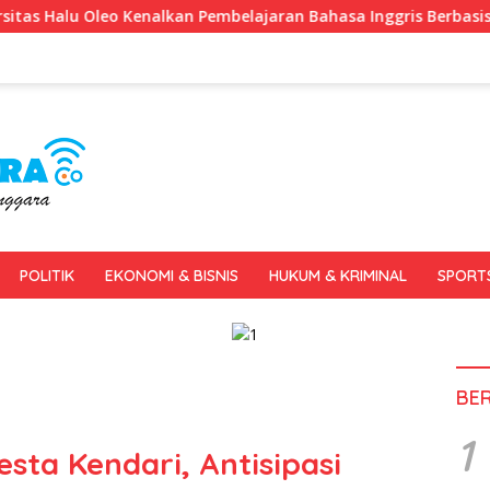
embelajaran Bahasa Inggris Berbasis Digital Lewat KKN Tematik 
POLITIK
EKONOMI & BISNIS
HUKUM & KRIMINAL
SPORT
BE
1
esta Kendari, Antisipasi