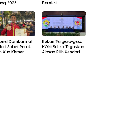
ang 2026
Beraksi
sonel Damkarmat
Bukan Tergesa-gesa,
ari Sabet Perak
KONI Sultra Tegaskan
th Kun Khmer
Alasan Pilih Kendari
ld Championship
sebagai Tuan Rumah
Porprov 2026