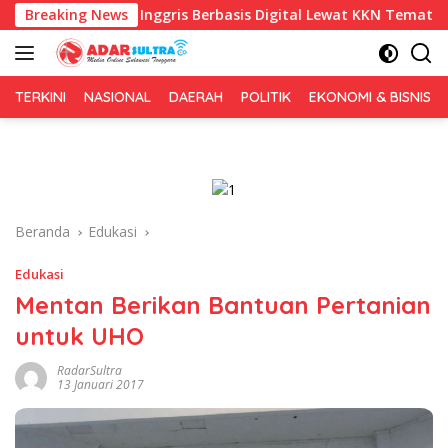
Langsung
asa Inggris Berbasis Digital Lewat KKN Tematik di Desa Alebo
Breaking News
ke
konten
TERKINI
NASIONAL
DAERAH
POLITIK
EKONOMI & BISNIS
Beranda
Edukasi
Edukasi
Mentan Berikan Bantuan Pertanian
untuk UHO
RadarSultra
13 Januari 2017