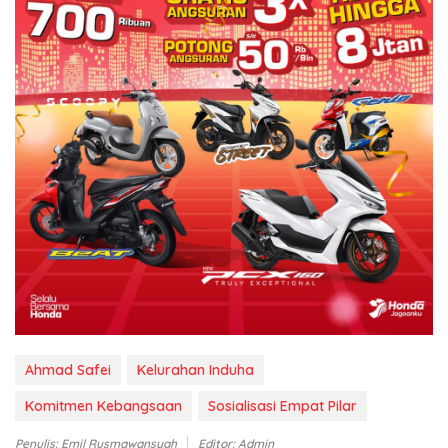
Ahmad Safei
Kelurahan Induha
Komitmen Kebangsaan
Sosialisasi Empat Pilar
Penulis: Emil Rusmawansyah
Editor: Admin