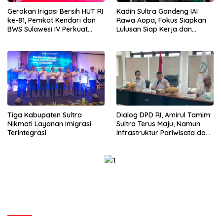
Gerakan Irigasi Bersih HUT RI
Kadin Sultra Gandeng IAI
ke-81, Pemkot Kendari dan
Rawa Aopa, Fokus Siapkan
BWS Sulawesi IV Perkuat
Lulusan Siap Kerja dan
Sinergi Jaga Irigasi Amohalo
Wirausaha
Tiga Kabupaten Sultra
Dialog DPD RI, Amirul Tamim:
Nikmati Layanan Imigrasi
Sultra Terus Maju, Namun
Terintegrasi
Infrastruktur Pariwisata dan
Perikanan Masih Jadi
Tantangan