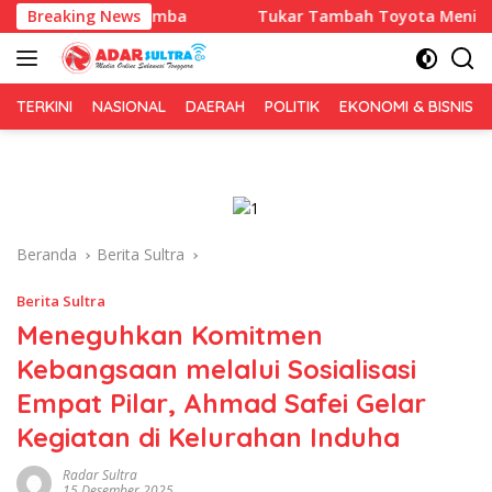
Langsung
ulukumba
Breaking News
Tukar Tambah Toyota Meningkat, Trust Cata
ke
konten
TERKINI
NASIONAL
DAERAH
POLITIK
EKONOMI & BISNIS
Beranda
Berita Sultra
Berita Sultra
Meneguhkan Komitmen
Kebangsaan melalui Sosialisasi
Empat Pilar, Ahmad Safei Gelar
Kegiatan di Kelurahan Induha
Radar Sultra
15 Desember 2025