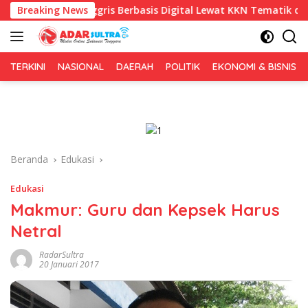
Langsung
 Inggris Berbasis Digital Lewat KKN Tematik di Desa Alebo
Breaking News
ke
konten
TERKINI
NASIONAL
DAERAH
POLITIK
EKONOMI & BISNIS
Beranda
Edukasi
Edukasi
Makmur: Guru dan Kepsek Harus
Netral
RadarSultra
20 Januari 2017