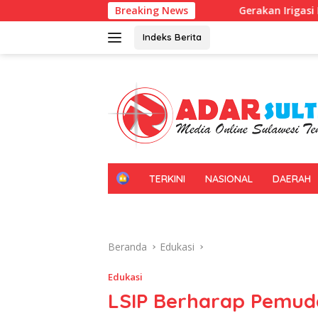
Langsung
Gerakan Irigasi Bersih HUT RI ke-81, Pem
Breaking News
ke
konten
Indeks Berita
H
TERKINI
NASIONAL
DAERAH
O
M
E
Beranda
Edukasi
Edukasi
LSIP Berharap Pemud