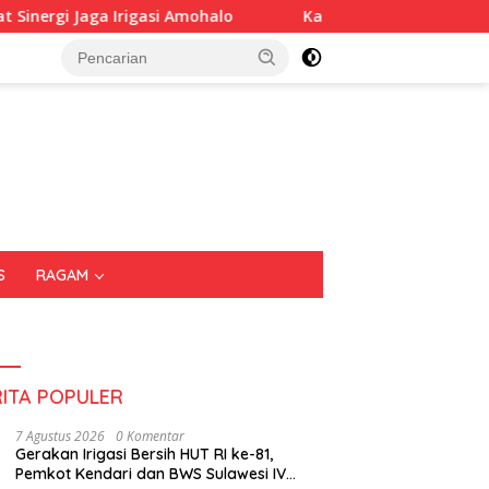
ohalo
Kadin Sultra Gandeng IAI Rawa Aopa, Fokus Siapk
S
RAGAM
RITA POPULER
7 Agustus 2026
0 Komentar
Gerakan Irigasi Bersih HUT RI ke-81,
Pemkot Kendari dan BWS Sulawesi IV