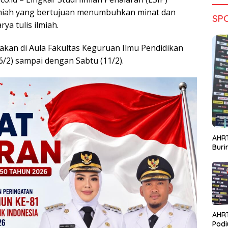
miah yang bertujuan menumbuhkan minat dan
SP
ya tulis ilmiah.
nakan di Aula Fakultas Keguruan Ilmu Pendidikan
 (6/2) sampai dengan Sabtu (11/2).
AHRT
Bur
AHR
Podi