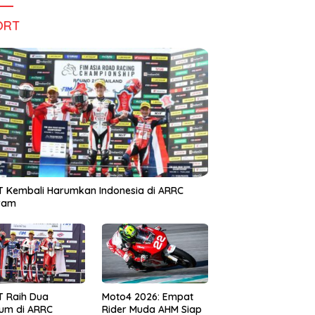
ORT
 Kembali Harumkan Indonesia di ARRC
iram
T Raih Dua
Moto4 2026: Empat
um di ARRC
Rider Muda AHM Siap