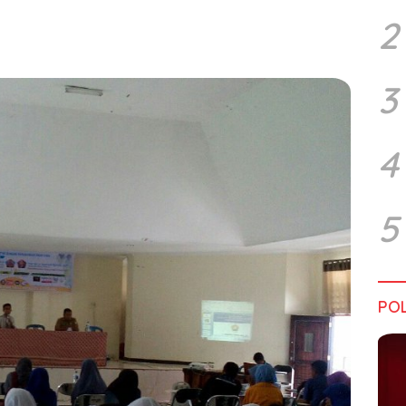
2
3
4
5
POL