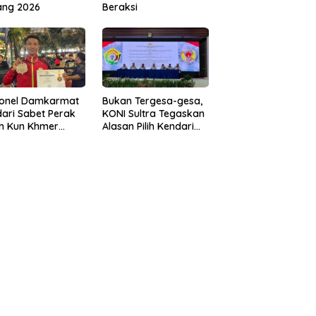
ang 2026
Beraksi
sonel Damkarmat
Bukan Tergesa-gesa,
ari Sabet Perak
KONI Sultra Tegaskan
th Kun Khmer
Alasan Pilih Kendari
ld Championship
sebagai Tuan Rumah
Porprov 2026