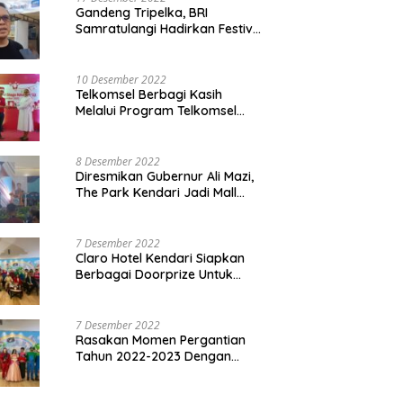
Gandeng Tripelka, BRI
Samratulangi Hadirkan Festival
Kuliner UMKM di HUT ke 127
10 Desember 2022
Telkomsel Berbagi Kasih
Melalui Program Telkomsel
Siaga 2022
8 Desember 2022
Diresmikan Gubernur Ali Mazi,
The Park Kendari Jadi Mall
Terbesar dan Terlengkap di
Sultra
7 Desember 2022
Claro Hotel Kendari Siapkan
Berbagai Doorprize Untuk
Pengunjung Di Event Malam
Pergantian Tahun 2022-2023
7 Desember 2022
Rasakan Momen Pergantian
Tahun 2022-2023 Dengan
Tema The Quest Of Mario Bros
Hanya di Claro Kendari