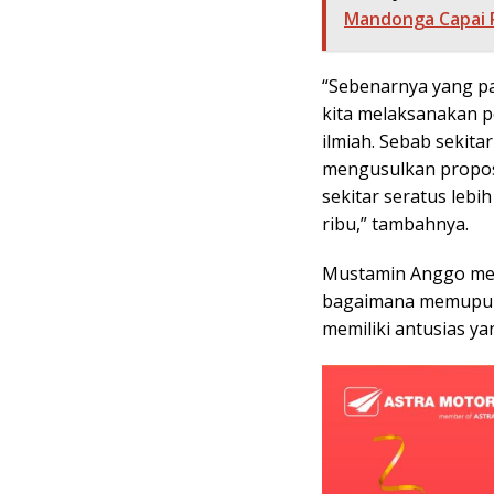
Mandonga Capai R
“Sebenarnya yang p
kita melaksanakan p
ilmiah. Sebab sekita
mengusulkan proposa
sekitar seratus lebi
ribu,” tambahnya.
Mustamin Anggo men
bagaimana memupum
memiliki antusias yan