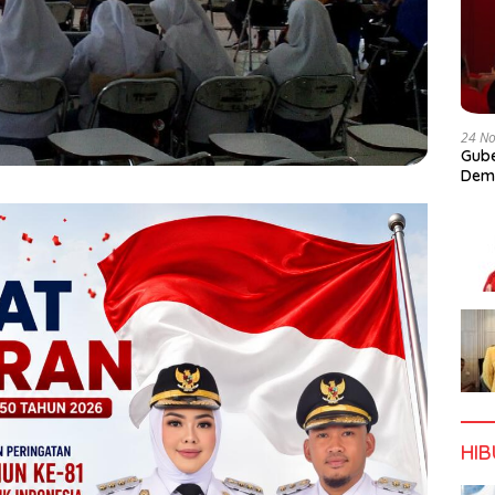
24 N
Gube
Dem
HI