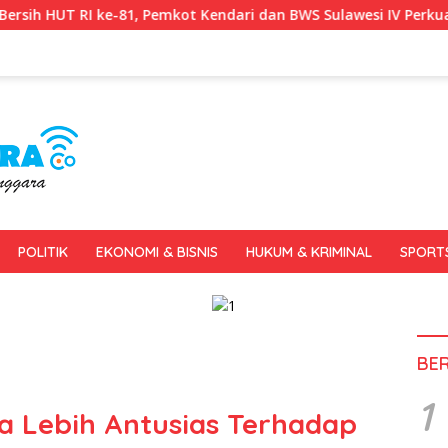
kot Kendari dan BWS Sulawesi IV Perkuat Sinergi Jaga Irigasi Am
POLITIK
EKONOMI & BISNIS
HUKUM & KRIMINAL
SPORT
BE
1
a Lebih Antusias Terhadap