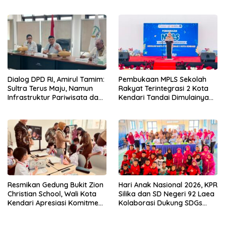
Wirausaha
Dialog DPD RI, Amirul Tamim:
Pembukaan MPLS Sekolah
Sultra Terus Maju, Namun
Rakyat Terintegrasi 2 Kota
Infrastruktur Pariwisata dan
Kendari Tandai Dimulainya
Perikanan Masih Jadi
Tahun Ajaran Baru
Tantangan
Resmikan Gedung Bukit Zion
Hari Anak Nasional 2026, KPR
Christian School, Wali Kota
Silika dan SD Negeri 92 Laea
Kendari Apresiasi Komitmen
Kolaborasi Dukung SDGs
Yayasan Tingkatkan Mutu
Pendidikan dan Perlindungan
Pendidikan
Anak