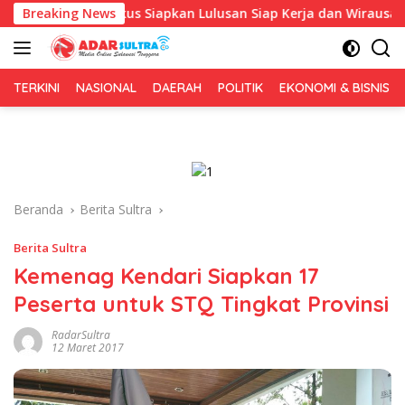
Langsung
pa, Fokus Siapkan Lulusan Siap Kerja dan Wirausaha
Breaking News
Pu
ke
konten
TERKINI
NASIONAL
DAERAH
POLITIK
EKONOMI & BISNIS
Beranda
Berita Sultra
Berita Sultra
Kemenag Kendari Siapkan 17
Peserta untuk STQ Tingkat Provinsi
RadarSultra
12 Maret 2017