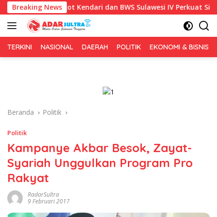
Langsung
81, Pemkot Kendari dan BWS Sulawesi IV Perkuat Sinergi Jaga Ir
Breaking News
ke
konten
TERKINI
NASIONAL
DAERAH
POLITIK
EKONOMI & BISNIS
Beranda
Politik
Politik
Kampanye Akbar Besok, Zayat-
Syariah Unggulkan Program Pro
Rakyat
RadarSultra
9 Februari 2017