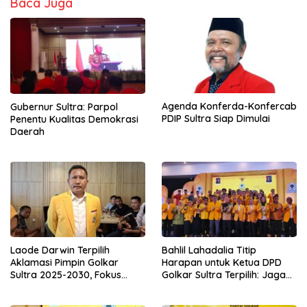
Baca Juga
Agenda Konferda-Konfercab
Gubernur Sultra: Parpol
PDIP Sultra Siap Dimulai
Penentu Kualitas Demokrasi
Daerah
Laode Darwin Terpilih
Bahlil Lahadalia Titip
Aklamasi Pimpin Golkar
Harapan untuk Ketua DPD
Sultra 2025-2030, Fokus
Golkar Sultra Terpilih: Jaga
Bangun Konsolidasi dan
Kekompakan dan Rebut
Infrastruktur Partai
Suara Anak Muda