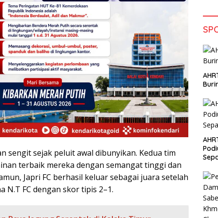
SP
AHRT
Bur
AHR
Podi
n sengit sejak peluit awal dibunyikan. Kedua tim
Sep
nan terbaik mereka dengan semangat tinggi dan
amun, Japri FC berhasil keluar sebagai juara setelah
N.T FC dengan skor tipis 2–1.