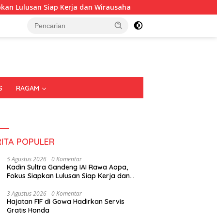
erja dan Wirausaha
Puluhan Tenant Ramaikan Festival K
S
RAGAM
RITA POPULER
5 Agustus 2026
0 Komentar
Kadin Sultra Gandeng IAI Rawa Aopa,
Fokus Siapkan Lulusan Siap Kerja dan
Wirausaha
3 Agustus 2026
0 Komentar
Hajatan FIF di Gowa Hadirkan Servis
Gratis Honda