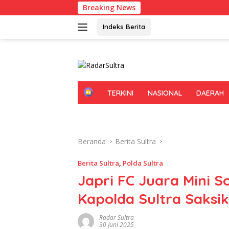
Langsung
Breaking News
Kadi
ke
konten
Indeks Berita
H
TERKINI
NASIONAL
DAERAH
O
M
E
Beranda
Berita Sultra
Berita Sultra
,
Polda Sultra
Japri FC Juara Mini S
Kapolda Sultra Saksi
Radar Sultra
30 Juni 2025