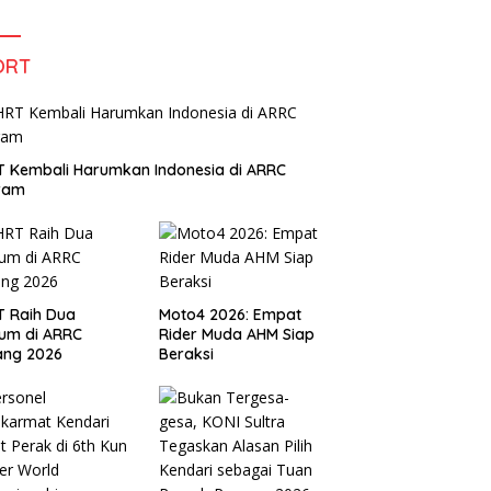
Tema The Quest Of Mario Bros
Hanya di Claro Kendari
ORT
 Kembali Harumkan Indonesia di ARRC
iram
T Raih Dua
Moto4 2026: Empat
um di ARRC
Rider Muda AHM Siap
ang 2026
Beraksi