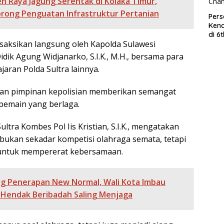
n Raya Jagung Serentak di Kolaka Timur,
orong Penguatan Infrastruktur Pertanian
Per
Kend
di 6
 disaksikan langsung oleh Kapolda Sulawesi
Wor
idik Agung Widjanarko, S.I.K., M.H., bersama para
jaran Polda Sultra lainnya.
dan pimpinan kepolisian memberikan semangat
 pemain yang berlaga.
ltra Kombes Pol Iis Kristian, S.I.K., mengatakan
bukan sekadar kompetisi olahraga semata, tetapi
 untuk mempererat kebersamaan.
ng Penerapan New Normal, Wali Kota Imbau
 Hendak Beribadah Saling Menjaga