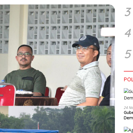
3
4
5
POL
24 N
Gube
Dem