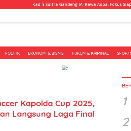
n Sultra Gandeng IAI Rawa Aopa, Fokus Siapkan Lulusan Siap K
POLITIK
EKONOMI & BISNIS
HUKUM & KRIMINAL
SPORT
BE
1
occer Kapolda Cup 2025,
kan Langsung Laga Final
2