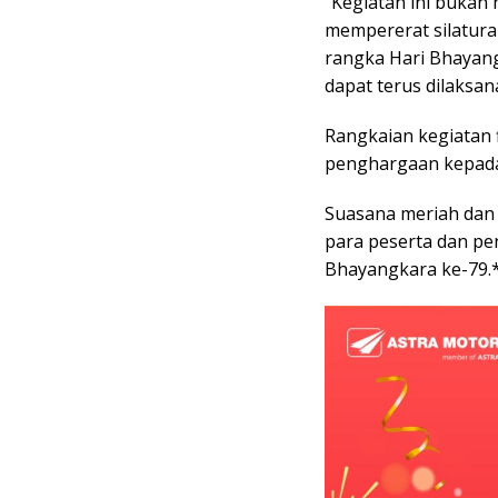
“Kegiatan ini bukan 
mempererat silatur
rangka Hari Bhayangk
dapat terus dilaksan
Rangkaian kegiatan 
penghargaan kepada 
Suasana meriah dan
para peserta dan p
Bhayangkara ke-79.