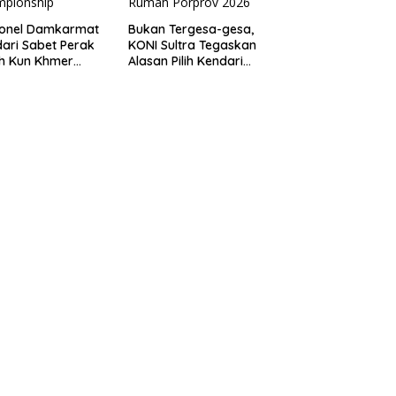
sonel Damkarmat
Bukan Tergesa-gesa,
ari Sabet Perak
KONI Sultra Tegaskan
th Kun Khmer
Alasan Pilih Kendari
ld Championship
sebagai Tuan Rumah
Porprov 2026