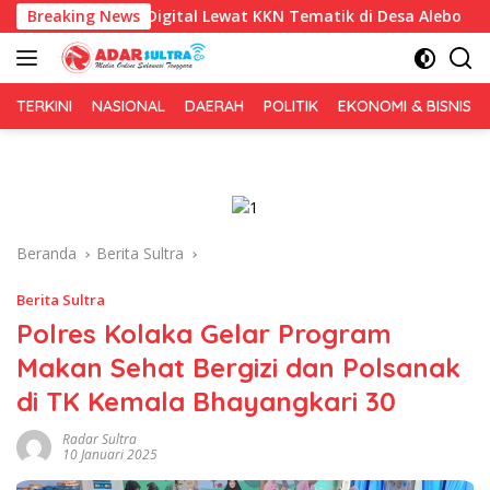
Langsung
asis Digital Lewat KKN Tematik di Desa Alebo
Breaking News
Imigrasi 
ke
konten
TERKINI
NASIONAL
DAERAH
POLITIK
EKONOMI & BISNIS
Beranda
Berita Sultra
Berita Sultra
Polres Kolaka Gelar Program
Makan Sehat Bergizi dan Polsanak
di TK Kemala Bhayangkari 30
Radar Sultra
10 Januari 2025