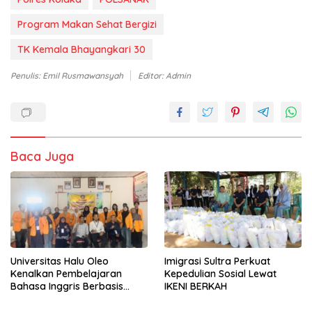
Program Makan Sehat Bergizi
TK Kemala Bhayangkari 30
Penulis: Emil Rusmawansyah
Editor: Admin
Baca Juga
Universitas Halu Oleo
Imigrasi Sultra Perkuat
Kenalkan Pembelajaran
Kepedulian Sosial Lewat
Bahasa Inggris Berbasis
IKENI BERKAH
Digital Lewat KKN Tematik di
Desa Alebo