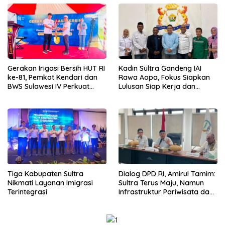
Gerakan Irigasi Bersih HUT RI
Kadin Sultra Gandeng IAI
ke-81, Pemkot Kendari dan
Rawa Aopa, Fokus Siapkan
BWS Sulawesi IV Perkuat
Lulusan Siap Kerja dan
Sinergi Jaga Irigasi Amohalo
Wirausaha
Tiga Kabupaten Sultra
Dialog DPD RI, Amirul Tamim:
Nikmati Layanan Imigrasi
Sultra Terus Maju, Namun
Terintegrasi
Infrastruktur Pariwisata dan
Perikanan Masih Jadi
Tantangan