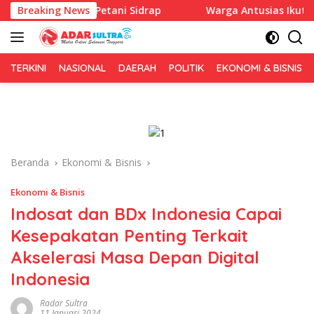
Langsung
uk ke Petani Sidrap
Breaking News
Warga Antusias Ikuti Bakti Sosial I
ke
konten
TERKINI
NASIONAL
DAERAH
POLITIK
EKONOMI & BISNIS
Beranda
Ekonomi & Bisnis
Ekonomi & Bisnis
Indosat dan BDx Indonesia Capai
Kesepakatan Penting Terkait
Akselerasi Masa Depan Digital
Indonesia
Radar Sultra
11 Januari 2024