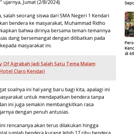
 ujarnya, Jumat (2/8/2024).
Sep
, salah seorang siswa dari SMA Negeri 1 Kendari
kan bendera ke masyarakat, Muhammad Ridho
apkan bahwa dirinya bersama teman-temannya
ias dang bersemangat dengan dilibatkan pada
Per
epada masyarakat ini.
Kend
di 6
Wor
y Of Agrabah Jadi Salah Satu Tema Malam
Hotel Claro Kendari
t soalnya ini hal yang baru bagi kita, apalagi ini
asyarakat untuk mendapatkan bendera tanpa
 dan ini juga semakin membangkitkan rasa
ujarnya dengan penuh antusias.
ni rencananya akan terus dilakukan hingga
tal jumlah bendera kurang lebih 17 ribu bendera.