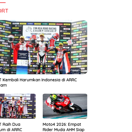
ORT
 Kembali Harumkan Indonesia di ARRC
iram
T Raih Dua
Moto4 2026: Empat
um di ARRC
Rider Muda AHM Siap