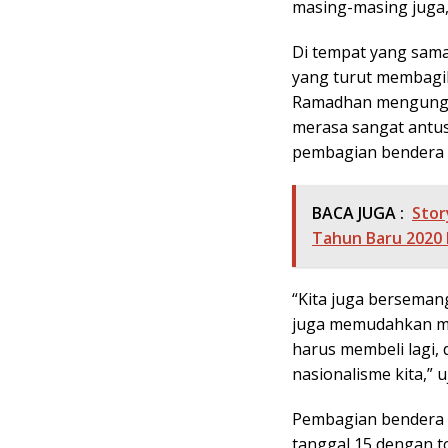
masing-masing juga,”
Di tempat yang sama
yang turut membagi
Ramadhan mengungk
merasa sangat antus
pembagian bendera k
BACA JUGA :
Stor
Tahun Baru 2020 
“Kita juga bersemanga
juga memudahkan m
harus membeli lagi,
nasionalisme kita,” 
Pembagian bendera i
tanggal 15 dengan to