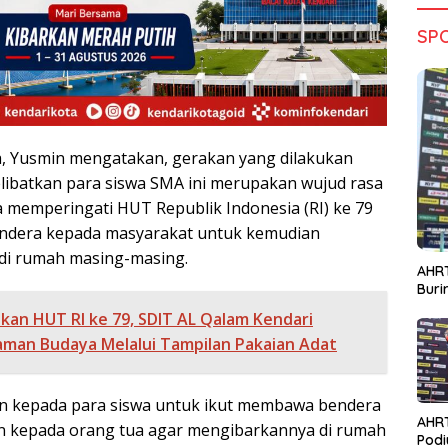
SP
a, Yusmin mengatakan, gerakan yang dilakukan
ibatkan para siswa SMA ini merupakan wujud rasa
 memperingati HUT Republik Indonesia (RI) ke 79
dera kepada masyarakat untuk kemudian
di rumah masing-masing.
AHRT
Bur
kan HUT RI ke 79, SDIT AL Qalam Kendari
man Budaya Melalui Tampilan Pakaian Adat
an kepada para siswa untuk ikut membawa bendera
AHR
 kepada orang tua agar mengibarkannya di rumah
Podi