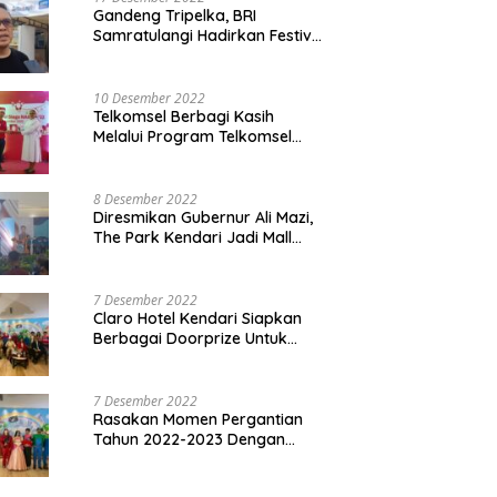
Gandeng Tripelka, BRI
Samratulangi Hadirkan Festival
Kuliner UMKM di HUT ke 127
10 Desember 2022
Telkomsel Berbagi Kasih
Melalui Program Telkomsel
Siaga 2022
8 Desember 2022
Diresmikan Gubernur Ali Mazi,
The Park Kendari Jadi Mall
Terbesar dan Terlengkap di
Sultra
7 Desember 2022
Claro Hotel Kendari Siapkan
Berbagai Doorprize Untuk
Pengunjung Di Event Malam
Pergantian Tahun 2022-2023
7 Desember 2022
Rasakan Momen Pergantian
Tahun 2022-2023 Dengan
Tema The Quest Of Mario Bros
Hanya di Claro Kendari