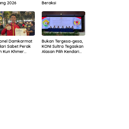
ang 2026
Beraksi
sonel Damkarmat
Bukan Tergesa-gesa,
ari Sabet Perak
KONI Sultra Tegaskan
th Kun Khmer
Alasan Pilih Kendari
ld Championship
sebagai Tuan Rumah
Porprov 2026