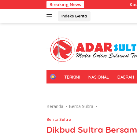
Langsung
Breaking News
Kadin Sultra Gandeng IA
ke
konten
Indeks Berita
H
TERKINI
NASIONAL
DAERAH
O
M
E
Beranda
Berita Sultra
Berita Sultra
Dikbud Sultra Bersam