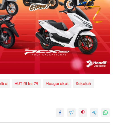
ltra
HUT RI ke 79
Masyarakat
Sekolah