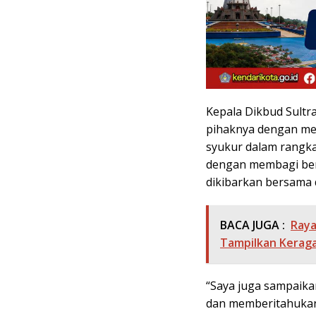
Kepala Dikbud Sultr
pihaknya dengan mel
syukur dalam rangka
dengan membagi ben
dikibarkan bersama 
BACA JUGA :
Raya
Tampilkan Keraga
“Saya juga sampaik
dan memberitahukan