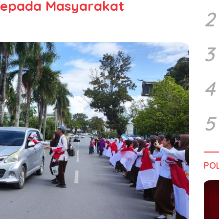
 Kepada Masyarakat
2
3
4
5
POL