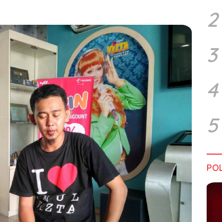
2
3
4
5
POL