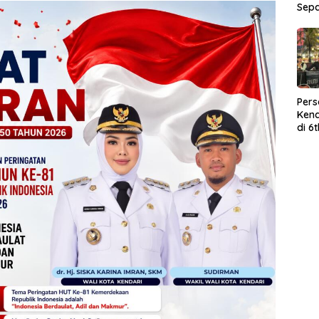
Sep
Per
Kend
di 6
Wor