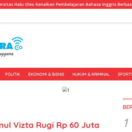
Pembelajaran Bahasa Inggris Berbasis Digital Lewat KKN Temati
POLITIK
EKONOMI & BISNIS
HUKUM & KRIMINAL
SPORT
BE
1
ul Vizta Rugi Rp 60 Juta