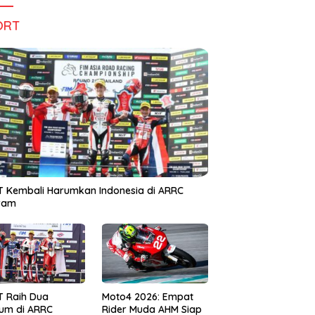
ORT
 Kembali Harumkan Indonesia di ARRC
iram
T Raih Dua
Moto4 2026: Empat
um di ARRC
Rider Muda AHM Siap