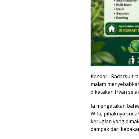
Kendari, Radarsultra.
malam menyebabkan k
dikatakan Irvan sela
Ia mengatakan bahwa
Wita, pihaknya sud
kerugian yang dimak
dampak dari kebakar