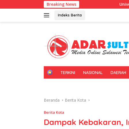
Langsung
Breaking News
Universitas Halu Oleo Kenalkan 
ke
konten
Indeks Berita
H
TERKINI
NASIONAL
DAERAH
O
M
E
Beranda
Berita Kota
Berita Kota
Dampak Kebakaran, In