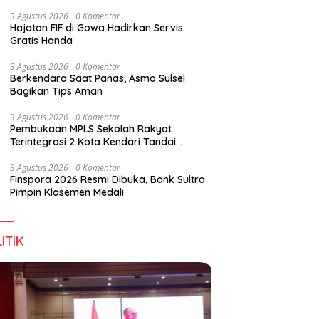
Digital Lewat KKN Tematik di Desa Alebo
3 Agustus 2026
0 Komentar
Hajatan FIF di Gowa Hadirkan Servis
Gratis Honda
3 Agustus 2026
0 Komentar
Berkendara Saat Panas, Asmo Sulsel
Bagikan Tips Aman
3 Agustus 2026
0 Komentar
Pembukaan MPLS Sekolah Rakyat
Terintegrasi 2 Kota Kendari Tandai
Dimulainya Tahun Ajaran Baru
3 Agustus 2026
0 Komentar
Finspora 2026 Resmi Dibuka, Bank Sultra
Pimpin Klasemen Medali
ITIK