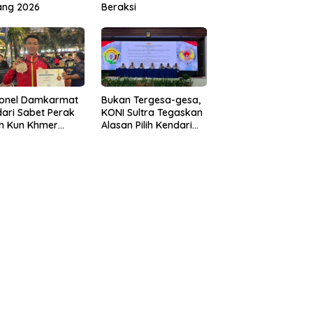
ang 2026
Beraksi
sonel Damkarmat
Bukan Tergesa-gesa,
ari Sabet Perak
KONI Sultra Tegaskan
th Kun Khmer
Alasan Pilih Kendari
ld Championship
sebagai Tuan Rumah
Porprov 2026