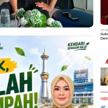
24 N
Gube
Dem
HI