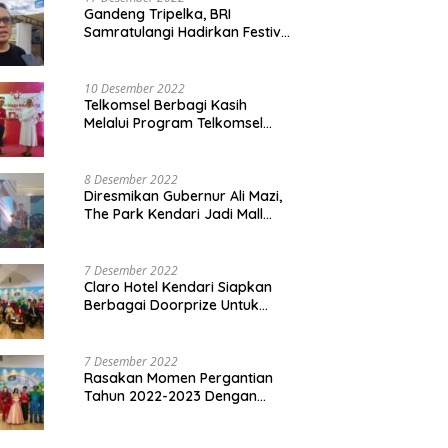
Gandeng Tripelka, BRI
Samratulangi Hadirkan Festival
Kuliner UMKM di HUT ke 127
10 Desember 2022
Telkomsel Berbagi Kasih
Melalui Program Telkomsel
Siaga 2022
8 Desember 2022
Diresmikan Gubernur Ali Mazi,
The Park Kendari Jadi Mall
Terbesar dan Terlengkap di
Sultra
7 Desember 2022
Claro Hotel Kendari Siapkan
Berbagai Doorprize Untuk
Pengunjung Di Event Malam
Pergantian Tahun 2022-2023
7 Desember 2022
Rasakan Momen Pergantian
Tahun 2022-2023 Dengan
Tema The Quest Of Mario Bros
Hanya di Claro Kendari